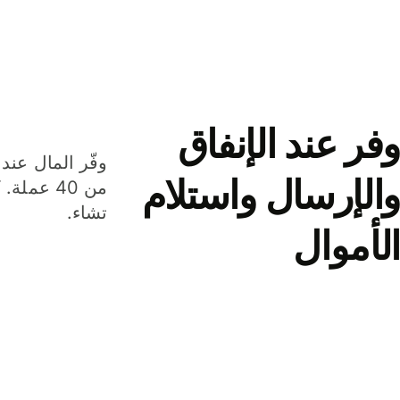
وفر عند الإنفاق
وفّر المال عند 
والإرسال واستلام
من 40 عم
تشاء.
الأموال