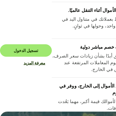
لأموال أثناء التنقل عالميًا.
بعملاتك في متناول اليد في
احد، وحولها في ثوانٍ.
 خصم مباشر دولية
تسجيل الدخول
ق أبدًا بشأن زيادات سعر الصرف،
م المعاملات المرتفعة عند
معرفة المزيد
ق في الخارج.
لأموال إلى الخارج، ووفر في
م
أموالك قيمة أكبر، مهما بَعُدت
فات.