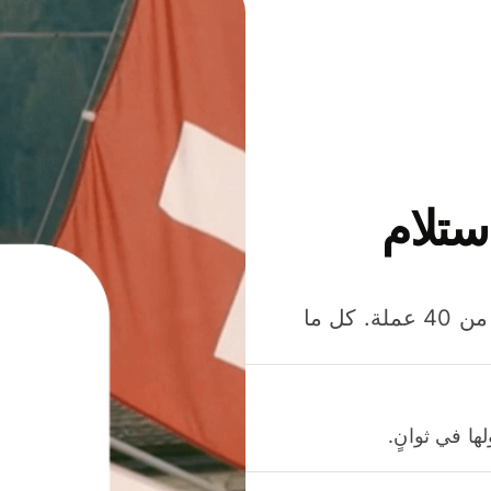
ستلام
وفّر المال عند إرسال الأموال وإنفاقها واستلامها بأكثر من 40 عملة. كل ما
ا في ثوانٍ.