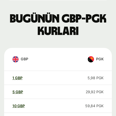
Bugünün GBP-PGK
kurları
GBP
PGK
1
GBP
5,98
PGK
5
GBP
29,92
PGK
10
GBP
59,84
PGK