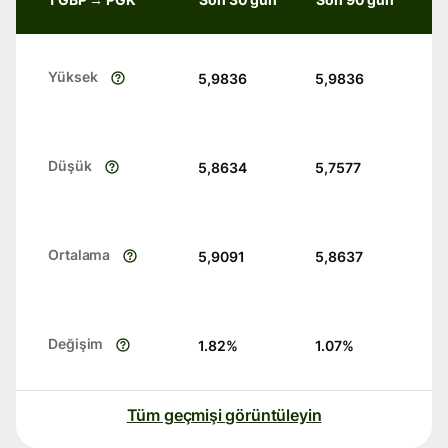
Yüksek
5,9836
5,9836
Düşük
5,8634
5,7577
Ortalama
5,9091
5,8637
Değişim
1.82
%
1.07
%
Tüm geçmişi görüntüleyin