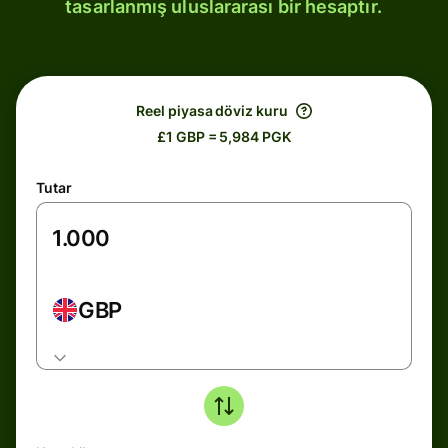
tasarlanmış uluslararası bir hesaptır.
Reel piyasa döviz kuru
£1 GBP = 5,984 PGK
Tutar
GBP