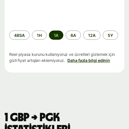
Zaman
48SA
1H
1A
6A
12A
5Y
aralığı
Reel piyasa kurunu kullanıyoruz ve ücretleri gizlemek için
gizli fiyat artışları eklemiyoruz.
Daha fazla bilgi edinin
1 GBP → PGK