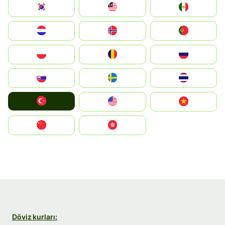
South Korea
Malay
Mexico
Nederland
Norge
Portugal
Polska
România
Россия
Slovensko
Ruoŧŧa
ไทย
Türkiye
United States
Vietnam
中国
中國香港特別行政區
Döviz kurları: