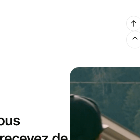
ous
 recevez de