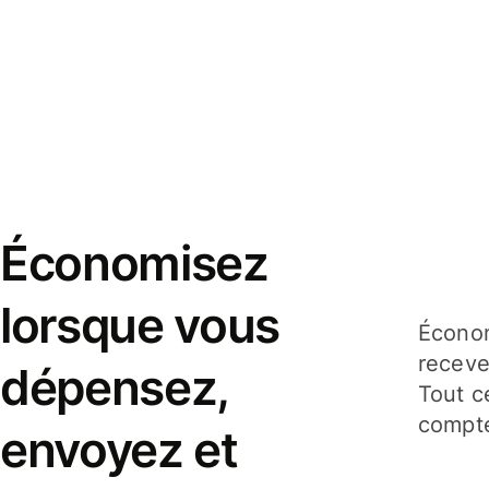
Économisez
lorsque vous
Économ
receve
dépensez,
Tout c
compte
envoyez et