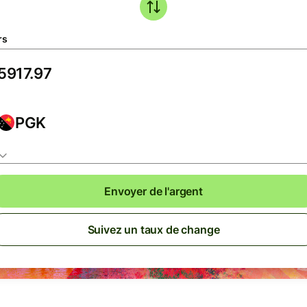
rs
PGK
Envoyer de l'argent
Suivez un taux de change