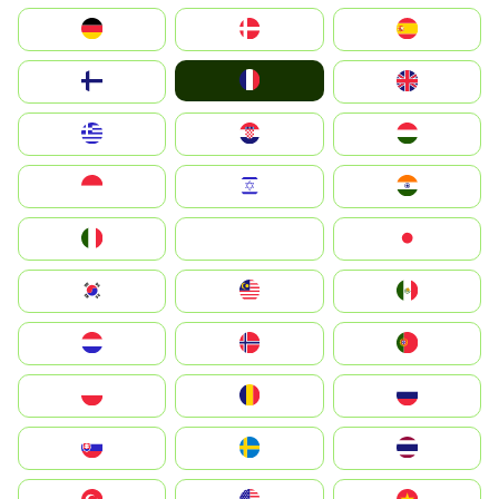
Deutschland
Denmark
España
France
Suomi
United Kingdom
Greece
Hrvatska
Magyarország
Indonesia
Israel
India
Italia
JA
Japan
South Korea
Malay
Mexico
Nederland
Norge
Portugal
Polska
România
Россия
Slovensko
Ruoŧŧa
ไทย