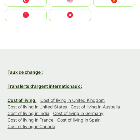
Türkiye
United States
Vietnam
中国
中國香港特別行政區
Taux de change :
Transferts d'argent internationaux :
Cost of living:
Cost of living in United Kingdom
Cost of living in United States
Cost of living in Australia
Cost of living in India
Cost of living in Germany
Cost of living in France
Cost of living in Spain
Cost of living in Canada