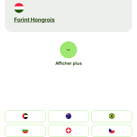
Forint Hongrois
Afficher plus
الإمارات العربية المتحدة
Australia
Brazil
България
Switzerland
Czechia