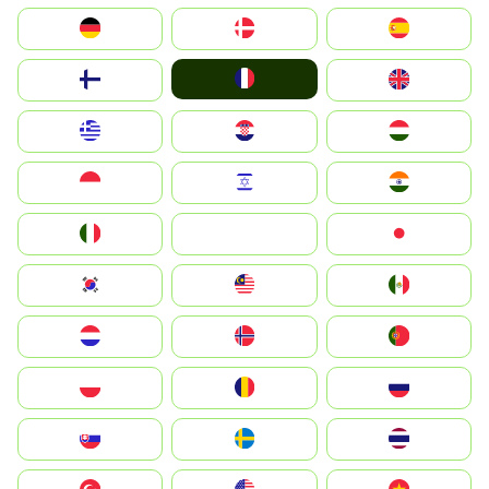
Deutschland
Denmark
España
France
Suomi
United Kingdom
Greece
Hrvatska
Magyarország
Indonesia
Israel
India
Italia
JA
Japan
South Korea
Malay
Mexico
Nederland
Norge
Portugal
Polska
România
Россия
Slovensko
Ruoŧŧa
ไทย