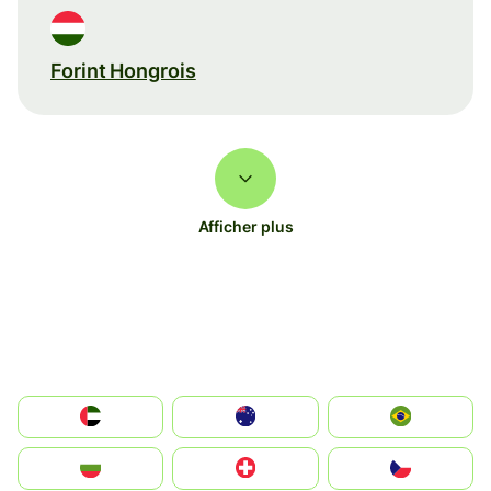
Forint Hongrois
Afficher plus
الإمارات العربية المتحدة
Australia
Brazil
България
Switzerland
Czechia