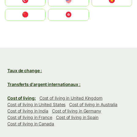
Türkiye
United States
Vietnam
中国
中國香港特別行政區
Taux de change :
Transferts d'argent internationaux :
Cost of living:
Cost of living in United Kingdom
Cost of living in United States
Cost of living in Australia
Cost of living in India
Cost of living in Germany
Cost of living in France
Cost of living in Spain
Cost of living in Canada