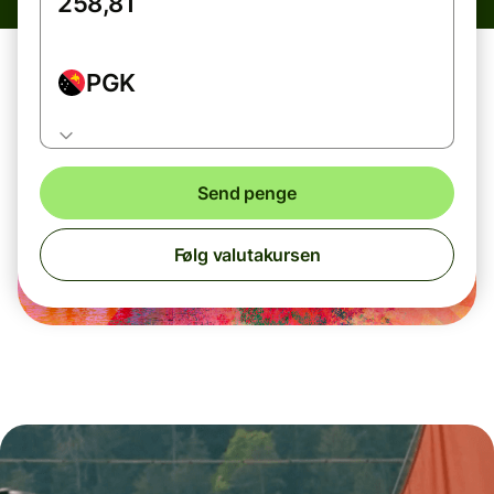
PGK
Send penge
Følg valutakursen