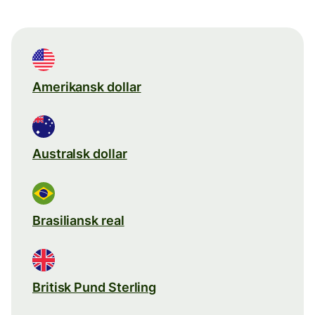
Amerikansk dollar
Australsk dollar
Brasiliansk real
Britisk Pund Sterling