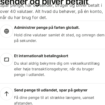
sender og bliver betalt
Spar penge, når du sender, bruger og bliver betalt i
over 40 valutaer. Alt hvad du behøver, på én konto,
når du har brug for det.
Administrer penge på farten globalt.
Hold dine valutaer samlet ét sted, og omregn dem
på sekunder.
Et internationalt betalingskort
Du skal aldrig bekymre dig om vekselkurstillæg
eller høje transaktionsgebyrer, når du bruger
penge i udlandet.
Send penge til udlandet, spar på gebyrer
Få dine penge til at strække længere, uanset
afstanden.