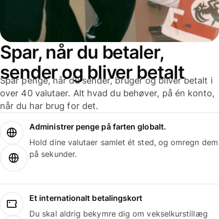
Spar, når du betaler,
sender og bliver betalt
Spar penge, når du sender, bruger og bliver betalt i
over 40 valutaer. Alt hvad du behøver, på én konto,
når du har brug for det.
Administrer penge på farten globalt.
Hold dine valutaer samlet ét sted, og omregn dem
på sekunder.
Et internationalt betalingskort
Du skal aldrig bekymre dig om vekselkurstillæg