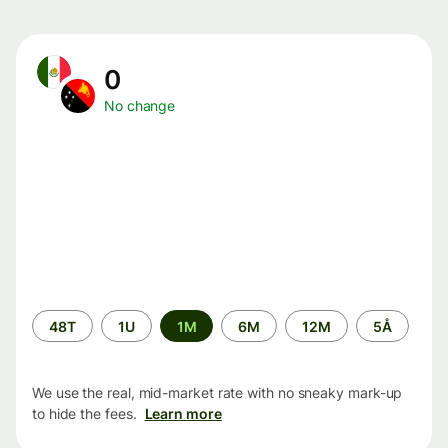
0
No change
Time
48T
1U
1M
6M
12M
5Å
period
We use the real, mid-market rate with no sneaky mark-up
to hide the fees.
Learn more