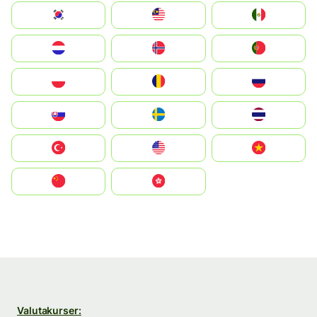
South Korea
Malay
Mexico
Nederland
Norge
Portugal
Polska
România
Россия
Slovensko
Ruoŧŧa
ไทย
Türkiye
United States
Vietnam
中国
中國香港特別行政區
Valutakurser: