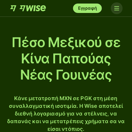
Εγγραφή
Πέσο Μεξικού σε
Κίνα Παπούας
Νέας Γουινέας
Κάνε μετατροπή MXN σε PGK στη μέση
συναλλαγματική ισοτιμία. Η Wise αποτελεί
διεθνή λογαριασμό για να στέλνεις, να
δαπανάς και να μετατρέπεις χρήματα σα να
είσαι ντόπιος.