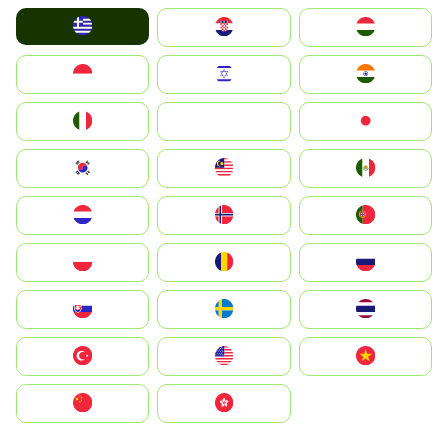
Greece
Hrvatska
Magyarország
Indonesia
Israel
India
Italia
JA
Japan
South Korea
Malay
Mexico
Nederland
Norge
Portugal
Polska
România
Россия
Slovensko
Ruoŧŧa
ไทย
Türkiye
United States
Vietnam
中国
中國香港特別行政區