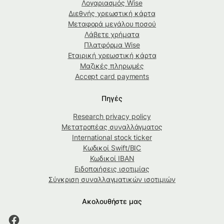
Λογαριασμός Wise
Διεθνής χρεωστική κάρτα
Μεταφορά μεγάλου ποσού
Λάβετε χρήματα
Πλατφόρμα Wise
Εταιρική χρεωστική κάρτα
Μαζικές πληρωμές
Accept card payments
Πηγές
Research privacy policy
Μετατροπέας συναλλάγματος
International stock ticker
Κωδικοί Swift/BIC
Κωδικοί IBAN
Ειδοποιήσεις ισοτιμίας
Σύγκριση συναλλαγματικών ισοτιμιών
Ακολουθήστε μας