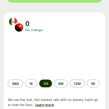
0
No change
Time
48Ω
1Ε
1M
6M
12M
5Ε
period
We use the real, mid-market rate with no sneaky mark-up
to hide the fees.
Learn more