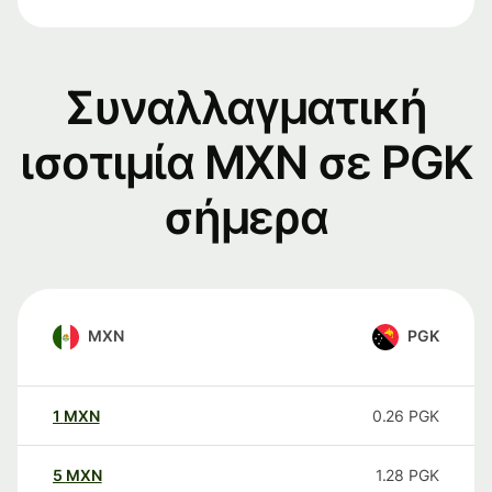
Συναλλαγματική
ισοτιμία MXN σε PGK
σήμερα
MXN
PGK
1
MXN
0.26
PGK
5
MXN
1.28
PGK