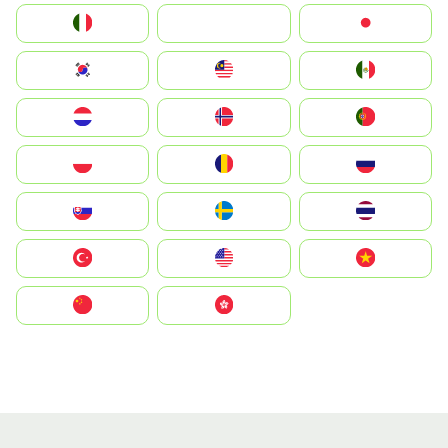
Italia
JA
Japan
South Korea
Malay
Mexico
Nederland
Norge
Portugal
Polska
România
Россия
Slovensko
Ruoŧŧa
ไทย
Türkiye
United States
Vietnam
中国
中國香港特別行政區