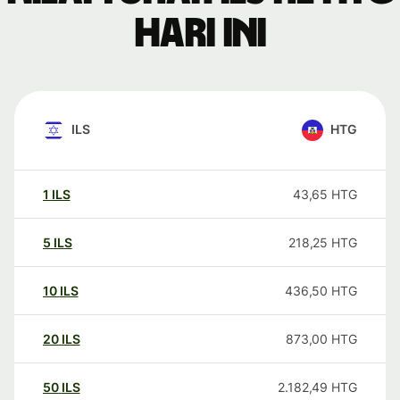
hari ini
ILS
HTG
1
ILS
43,65
HTG
5
ILS
218,25
HTG
10
ILS
436,50
HTG
20
ILS
873,00
HTG
50
ILS
2.182,49
HTG