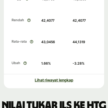
Rendah
42,4077
42,4077
Rata-rata
43,0456
44,1319
Ubah
1.66
%
-3.28
%
Lihat riwayat lengkap
Nilai tukar ILS ke HTG