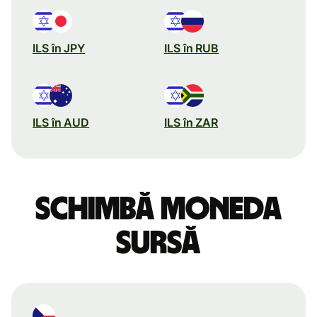
ILS în JPY
ILS în RUB
ILS în AUD
ILS în ZAR
Schimbă moneda
sursă