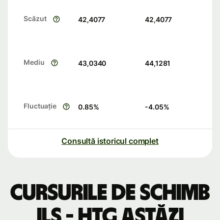
Scăzut
42,4077
42,4077
Mediu
43,0340
44,1281
Fluctuație
0.85
%
-4.05
%
Consultă istoricul complet
Cursurile de schimb
ILS - HTG astăzi