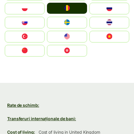
România
Polska
Россия
Slovensko
Ruoŧŧa
ไทย
Türkiye
United States
Vietnam
中国
中國香港特別行政區
Rate de schimb:
Transferuri internaționale de bani:
Cost of living:
Cost of living in United Kingdom