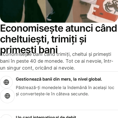
Economisește atunci când
cheltuiești, trimiți și
primești bani
Economisește bani când trimiți, cheltui și primești
bani în peste 40 de monede. Tot ce ai nevoie, într-
un singur cont, oricând ai nevoie.
Gestionează banii din mers, la nivel global.
Păstrează-ți monedele la îndemână în același loc
și convertește-le în câteva secunde.
Un card internațional de debit