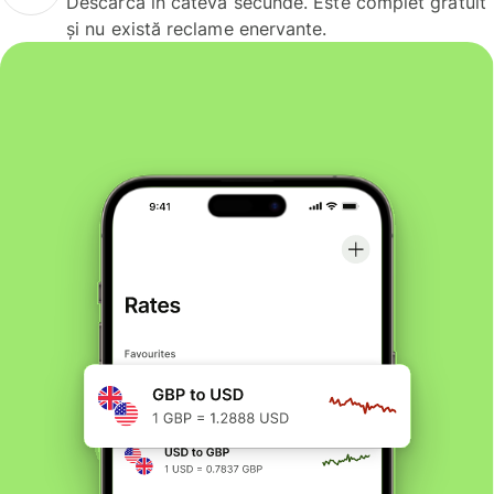
Descarcă în câteva secunde. Este complet gratuit
și nu există reclame enervante.