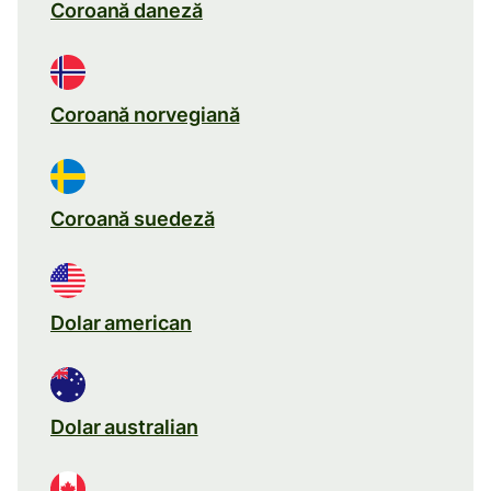
Coroană daneză
Coroană norvegiană
Coroană suedeză
Dolar american
Dolar australian