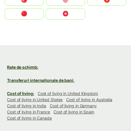
Türkiye
United States
Vietnam
中国
中國香港特別行政區
Rate de schimb:
Transferuri internaționale de bani:
Cost of living:
Cost of living in United Kingdom
Cost of living in United States
Cost of living in Australia
Cost of living in India
Cost of living in Germany
Cost of living in France
Cost of living in Spain
Cost of living in Canada