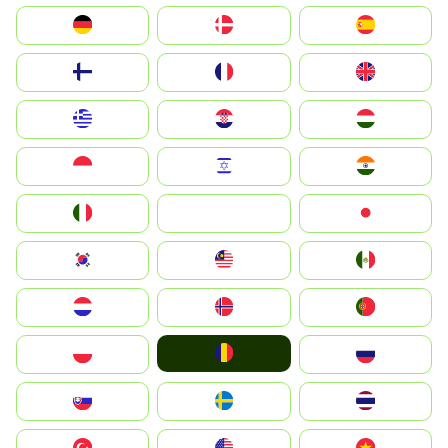
Deutschland
Denmark
España
Suomi
France
United Kingdom
Greece
Hrvatska
Magyarország
Indonesia
Israel
India
Italia
JA
Japan
South Korea
Malay
Mexico
Nederland
Norge
Portugal
România
Polska
Россия
Slovensko
Ruoŧŧa
ไทย