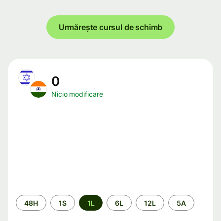
Urmărește cursul de schimb
0
Nicio modificare
Perioada
48H
1S
1L
6L
12L
5A