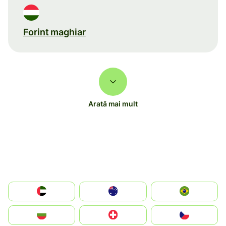
Forint maghiar
Arată mai mult
الإمارات العربية المتحدة
Australia
Brazil
България
Switzerland
Czechia