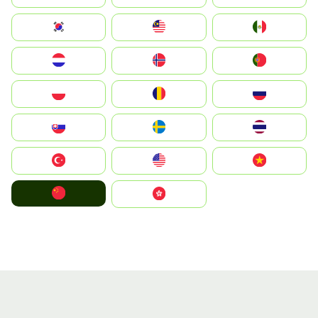
South Korea
Malay
Mexico
Nederland
Norge
Portugal
Polska
România
Россия
Slovensko
Ruoŧŧa
ไทย
Türkiye
United States
Vietnam
中国
中國香港特別行政區