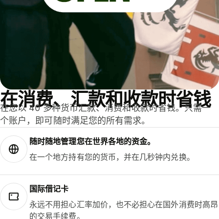
在消费、汇款和收款时省钱
在您以 40 多种货币汇款、消费和收款时省钱。只需一
个账户，即可随时满足您的所有需求。
随时随地管理您在世界各地的资金。
在一个地方持有您的货币，并在几秒钟内兑换。
国际借记卡
永远不用担心汇率加价，也不必担心在国外消费时高昂
的交易手续费。