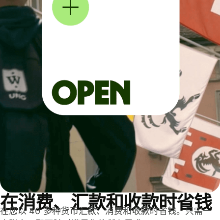
在消费、汇款和收款时省钱
在您以 40 多种货币汇款、消费和收款时省钱。只需一