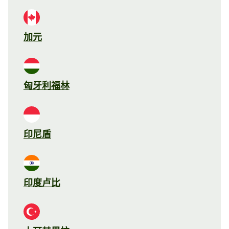
加元
匈牙利福林
印尼盾
印度卢比