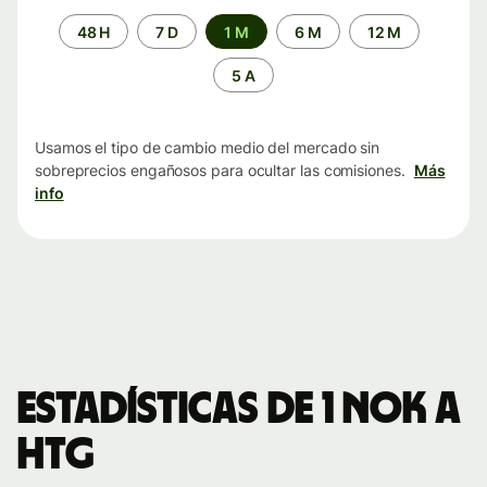
Periodo
48 H
7 D
1 M
6 M
12 M
de
tiempo
5 A
Usamos el tipo de cambio medio del mercado sin
sobreprecios engañosos para ocultar las comisiones.
Más
info
Estadísticas de 1 NOK a
HTG