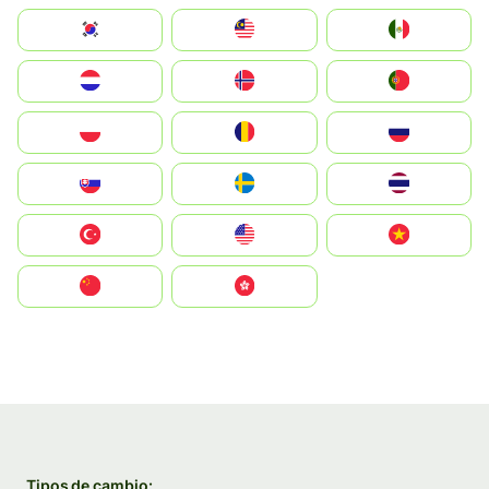
South Korea
Malay
Mexico
Nederland
Norge
Portugal
Polska
România
Россия
Slovensko
Ruoŧŧa
ไทย
Türkiye
United States
Vietnam
中国
中國香港特別行政區
Tipos de cambio: