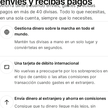
envíes y recibas pagos
Ahorra dinero cuando envíes, gastes y recibas
pagos en más de 40 divisas. Todo lo que necesitas,
en una sola cuenta, siempre que lo necesites.
Gestiona dinero sobre la marcha en todo el
mundo.
Mantén tus divisas a mano en un solo lugar y
conviértelas en segundos.
Una tarjeta de débito internacional
No vuelvas a preocuparte por los sobreprecios en
el tipo de cambio o las altas comisiones por
transacción cuando gastes en el extranjero.
Envía dinero al extranjero y ahorra en comisiones
Consigue que tu dinero llegue más lejos, sin