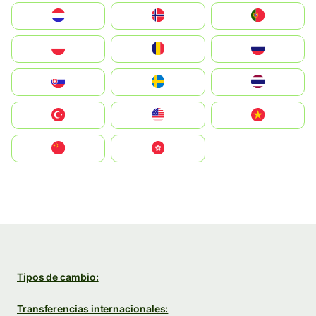
Nederland
Norge
Portugal
Polska
România
Россия
Slovensko
Ruoŧŧa
ไทย
Türkiye
United States
Vietnam
中国
中國香港特別行政區
Tipos de cambio:
Transferencias internacionales: