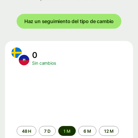
Haz un seguimiento del tipo de cambio
0
Sin cambios
Periodo
48 H
7 D
1 M
6 M
12 M
de