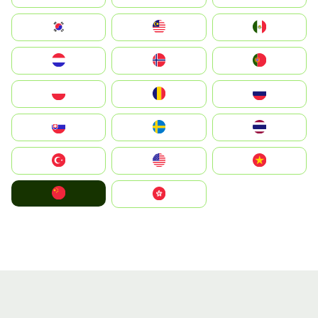
South Korea
Malay
Mexico
Nederland
Norge
Portugal
Polska
România
Россия
Slovensko
Ruoŧŧa
ไทย
Türkiye
United States
Vietnam
中国
中國香港特別行政區