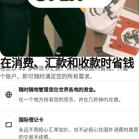
在消费、汇款和收款时省钱
在您以 40 多种货币汇款、消费和收款时省钱。只需一
个账户，即可随时满足您的所有需求。
随时随地管理您在世界各地的资金。
在一个地方持有您的货币，并在几秒钟内兑换。
国际借记卡
永远不用担心汇率加价，也不必担心在国外消费时高昂
的交易手续费。