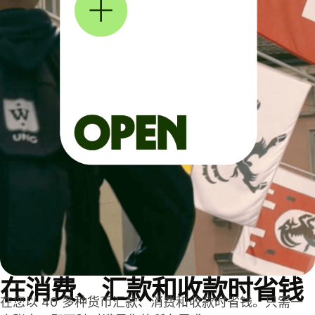
在消费、汇款和收款时省钱
在您以 40 多种货币汇款、消费和收款时省钱。只需一