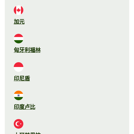
加元
匈牙利福林
印尼盾
印度卢比