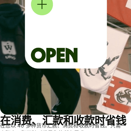
在消费、汇款和收款时省钱
在您以 40 多种货币汇款、消费和收款时省钱。只需一