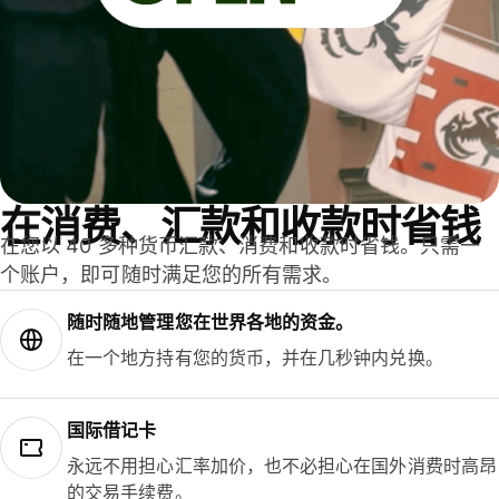
在消费、汇款和收款时省钱
在您以 40 多种货币汇款、消费和收款时省钱。只需一
个账户，即可随时满足您的所有需求。
随时随地管理您在世界各地的资金。
在一个地方持有您的货币，并在几秒钟内兑换。
国际借记卡
永远不用担心汇率加价，也不必担心在国外消费时高昂
的交易手续费。