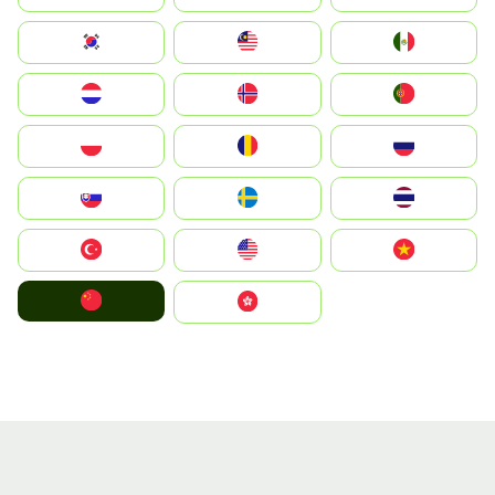
South Korea
Malay
Mexico
Nederland
Norge
Portugal
Polska
România
Россия
Slovensko
Ruoŧŧa
ไทย
Türkiye
United States
Vietnam
中国
中國香港特別行政區