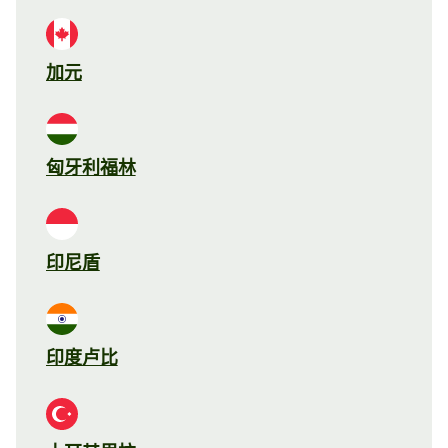
加元
匈牙利福林
印尼盾
印度卢比