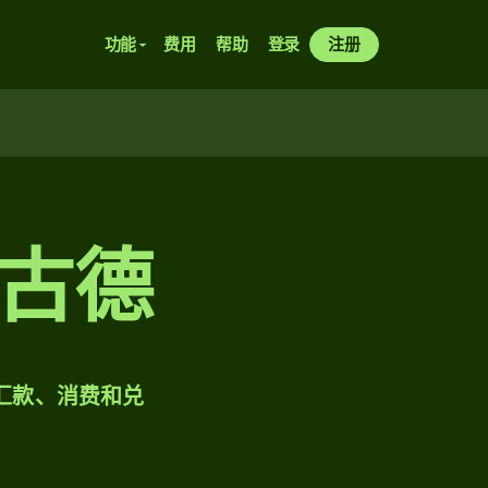
功能
费用
帮助
登录
注册
古德
样汇款、消费和兑