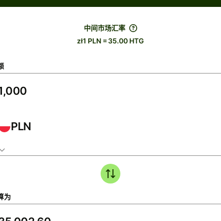
中间市场汇率
zł1 PLN = 35.00 HTG
额
PLN
算为