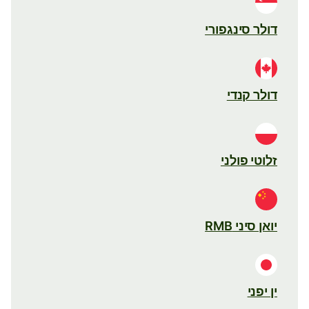
דולר סינגפורי
דולר קנדי
זלוטי פולני
יואן סיני RMB
ין יפני