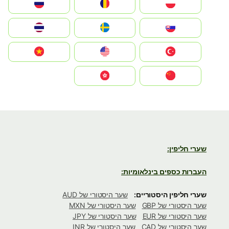
Polska
România
Россия
Slovensko
Ruoŧŧa
ไทย
Türkiye
United States
Vietnam
中国
中國香港特別行政區
שערי חליפין:
העברות כספים בינלאומיות:
שערי חליפין היסטוריים:
שער היסטורי של AUD
שער היסטורי של GBP
שער היסטורי של MXN
שער היסטורי של EUR
שער היסטורי של JPY
שער היסטורי של CAD
שער היסטורי של INR