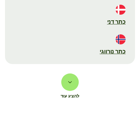
כתר דני
כתר נורווגי
להציג עוד