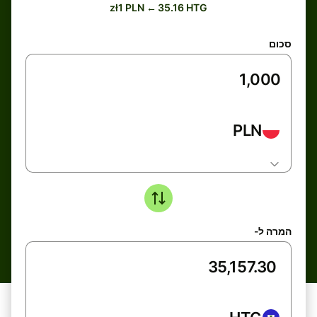
zł1 PLN ← 35.16 HTG
סכום
PLN
המרה ל-