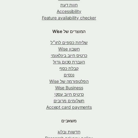
חוות דעת
Accessibility
Feature availability checker
המוצרים של Wise
שליחת כספים לחו״ל
חשבון Wise
כרטיס חיוב בינלאומי
העברת סכום גדול
קבלת כסף
נכסים
הפלטפורמה של Wise
Wise Business
כרטיס חיוב עסקי
תשלומים מרובים
Accept card payments
משאבים
חדשות ובלוג