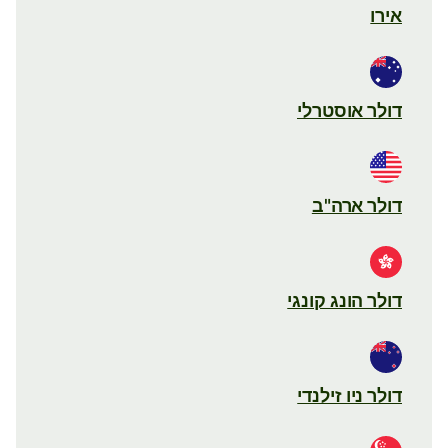
אירו
דולר אוסטרלי
דולר ארה"ב
דולר הונג קונגי
דולר ניו זילנדי