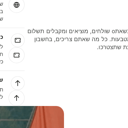
שמ
במ
שנ
חסכו כסף כשאתo שולחים, מוציאים ומקבלים תשלום
כר
ל 40 מטבעות. כל מה שאתם צריכים, בחשבון
ת שתצטרכו.
לע
חל
כש
של
תנ
לא