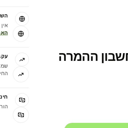
השו
אין עמ
האמ
חשבון ההמרה
עקב
שמר
החלי
חינם
הורי