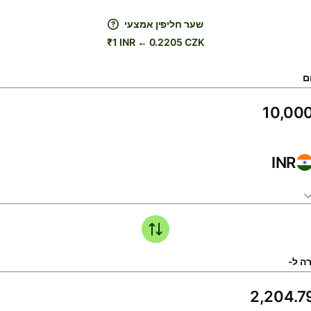
שער חליפין אמצעי
₹1 INR ← 0.2205 CZK
ם
INR
ה ל-