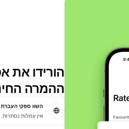
הורידו את א
ההמרה החינמית
השוו ספקי העברת 
אין עמלות נסתרות. עם Wise תמיד תק