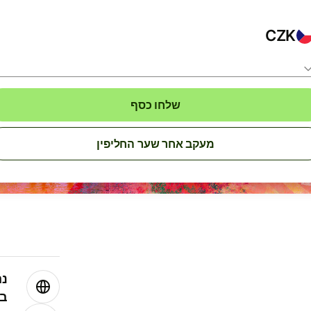
CZK
שלחו כסף
מעקב אחר שער החליפין
נה
בע