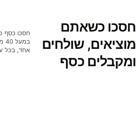
חסכו כשאתם
מוציאים, שולחים
במע
אחד, בכל ע
ומקבלים כסף