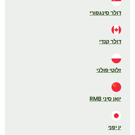
דולר סינגפורי
דולר קנדי
זלוטי פולני
יואן סיני RMB
ין יפני