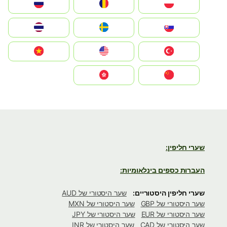
Polska
România
Россия
Slovensko
Ruoŧŧa
ไทย
Türkiye
United States
Vietnam
中国
中國香港特別行政區
שערי חליפין:
העברות כספים בינלאומיות:
שערי חליפין היסטוריים:
שער היסטורי של AUD
שער היסטורי של GBP
שער היסטורי של MXN
שער היסטורי של EUR
שער היסטורי של JPY
שער היסטורי של CAD
שער היסטורי של INR