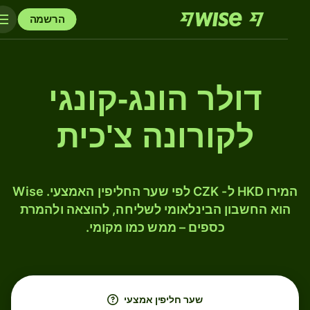
הרשמה
דולר הונג-קונגי
לקורונה צ'כית
המירו HKD ל- CZK לפי שער החליפין האמצעי. Wise
הוא החשבון הבינלאומי לשליחה, להוצאה ולהמרת
כספים – ממש כמו מקומי.
שער חליפין אמצעי