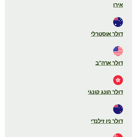
אירו
דולר אוסטרלי
דולר ארה"ב
דולר הונג קונגי
דולר ניו זילנדי