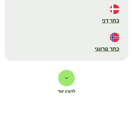
כתר דני
כתר נורווגי
להציג עוד