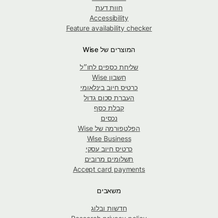
חוות דעת
Accessibility
Feature availability checker
המוצרים של Wise
שליחת כספים לחו״ל
חשבון Wise
כרטיס חיוב בינלאומי
העברת סכום גדול
קבלת כסף
נכסים
הפלטפורמה של Wise
Wise Business
כרטיס חיוב עסקי
תשלומים מרובים
Accept card payments
משאבים
חדשות ובלוג