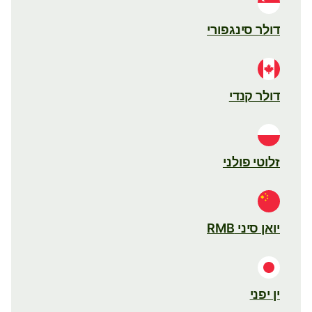
דולר סינגפורי
דולר קנדי
זלוטי פולני
יואן סיני RMB
ין יפני