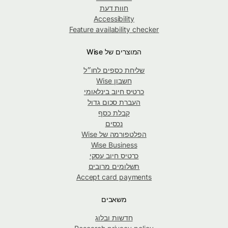
חוות דעת
Accessibility
Feature availability checker
המוצרים של Wise
שליחת כספים לחו״ל
חשבון Wise
כרטיס חיוב בינלאומי
העברת סכום גדול
קבלת כסף
נכסים
הפלטפורמה של Wise
Wise Business
כרטיס חיוב עסקי
תשלומים מרובים
Accept card payments
משאבים
חדשות ובלוג