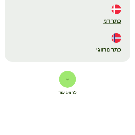
כתר דני
כתר נורווגי
להציג עוד