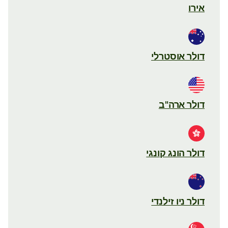
אירו
דולר אוסטרלי
דולר ארה"ב
דולר הונג קונגי
דולר ניו זילנדי