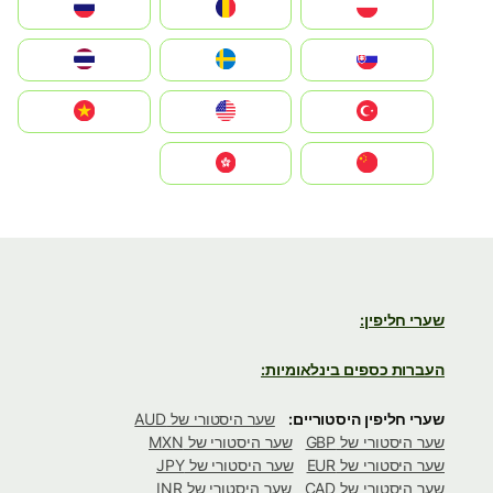
Polska
România
Россия
Slovensko
Ruoŧŧa
ไทย
Türkiye
United States
Vietnam
中国
中國香港特別行政區
שערי חליפין:
העברות כספים בינלאומיות:
שערי חליפין היסטוריים:
שער היסטורי של AUD
שער היסטורי של GBP
שער היסטורי של MXN
שער היסטורי של EUR
שער היסטורי של JPY
שער היסטורי של CAD
שער היסטורי של INR