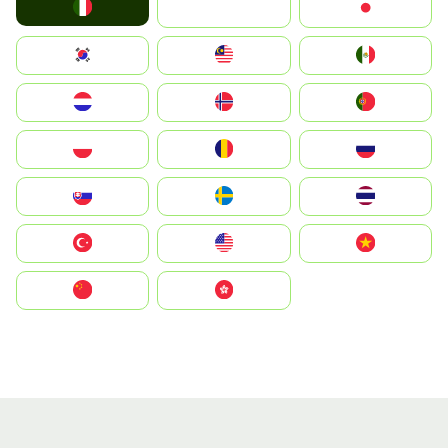
Italia
JA
Japan
South Korea
Malay
Mexico
Nederland
Norge
Portugal
Polska
România
Россия
Slovensko
Ruoŧŧa
ไทย
Türkiye
United States
Vietnam
中国
中國香港特別行政區