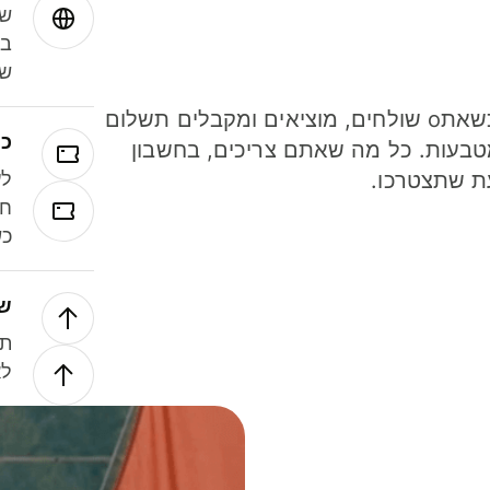
שמ
במ
שנ
חסכו כסף כשאתo שולחים, מוציאים ומקבלים תשלום
כר
ל 40 מטבעות. כל מה שאתם צריכים, בחשבון
ת שתצטרכו.
לע
חל
כש
של
תנ
לא