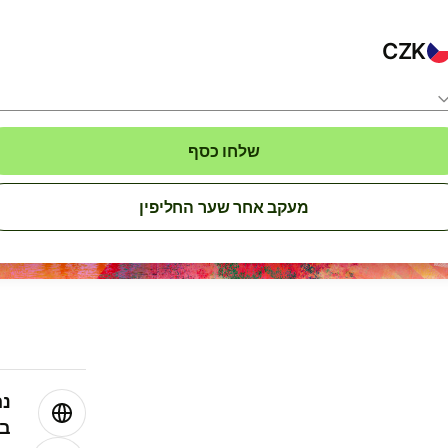
CZK
שלחו כסף
מעקב אחר שער החליפין
נה
בע