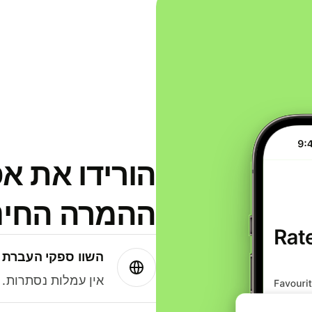
הורידו את א
ההמרה החינמית
השוו ספקי העברת 
אין עמלות נסתרות. עם Wise תמיד תק