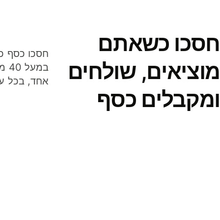
חסכו כשאתם
מוציאים, שולחים
במע
אחד, בכל ע
ומקבלים כסף