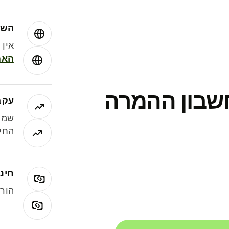
השו
אין עמ
האמ
חשבון ההמרה
עקב
שמר
החלי
חינם
הורי