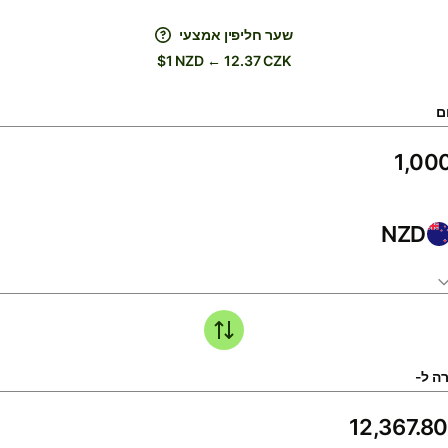
שער חליפין אמצעי
$1 NZD ← 12.37 CZK
ם
NZD
ה ל-