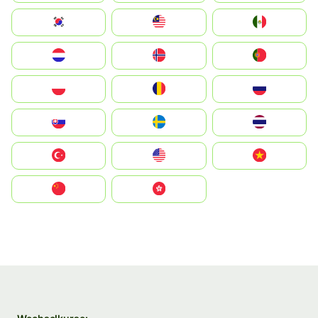
South Korea
Malay
Mexico
Nederland
Norge
Portugal
Polska
România
Россия
Slovensko
Ruoŧŧa
ไทย
Türkiye
United States
Vietnam
中国
中國香港特別行政區