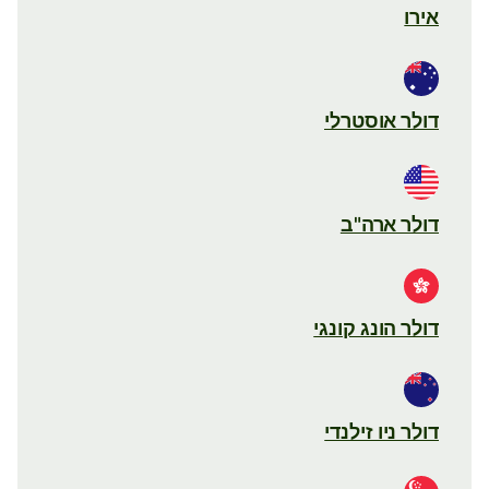
אירו
דולר אוסטרלי
דולר ארה"ב
דולר הונג קונגי
דולר ניו זילנדי