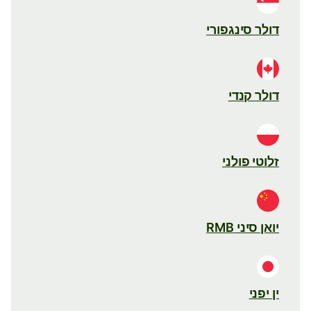
דולר סינגפורי
דולר קנדי
זלוטי פולני
יואן סיני RMB
ין יפני