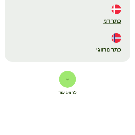
כתר דני
כתר נורווגי
להציג עוד