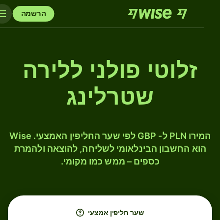
הרשמה
זלוטי פולני ללירה
שטרלינג
המירו PLN ל- GBP לפי שער החליפין האמצעי. Wise
הוא החשבון הבינלאומי לשליחה, להוצאה ולהמרת
כספים – ממש כמו מקומי.
שער חליפין אמצעי