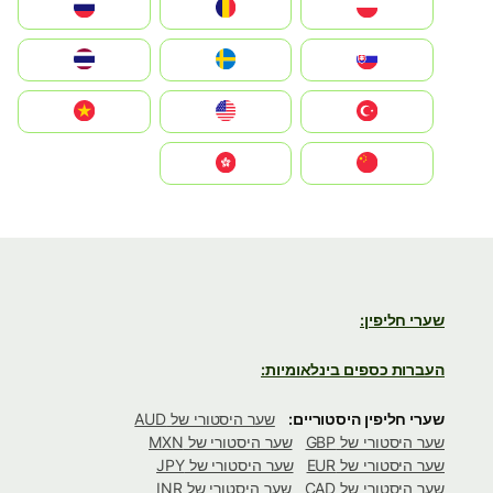
Polska
România
Россия
Slovensko
Ruoŧŧa
ไทย
Türkiye
United States
Vietnam
中国
中國香港特別行政區
שערי חליפין:
העברות כספים בינלאומיות:
שערי חליפין היסטוריים:
שער היסטורי של AUD
שער היסטורי של GBP
שער היסטורי של MXN
שער היסטורי של EUR
שער היסטורי של JPY
שער היסטורי של CAD
שער היסטורי של INR