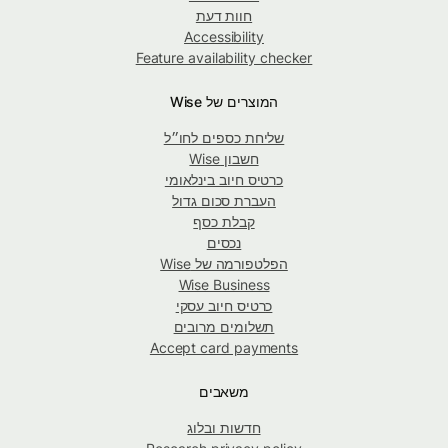
חוות דעת
Accessibility
Feature availability checker
המוצרים של Wise
שליחת כספים לחו״ל
חשבון Wise
כרטיס חיוב בינלאומי
העברת סכום גדול
קבלת כסף
נכסים
הפלטפורמה של Wise
Wise Business
כרטיס חיוב עסקי
תשלומים מרובים
Accept card payments
משאבים
חדשות ובלוג