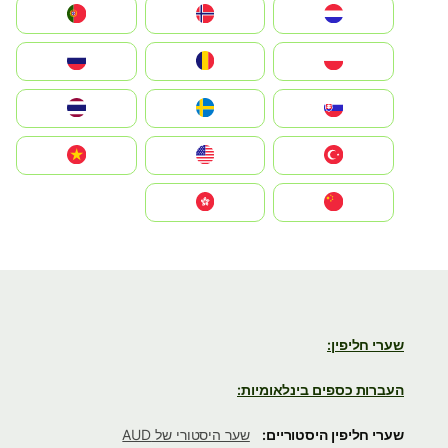
Nederland
Norge
Portugal
Polska
România
Россия
Slovensko
Ruoŧŧa
ไทย
Türkiye
United States
Vietnam
中国
中國香港特別行政區
שערי חליפין:
העברות כספים בינלאומיות:
שערי חליפין היסטוריים:
שער היסטורי של AUD