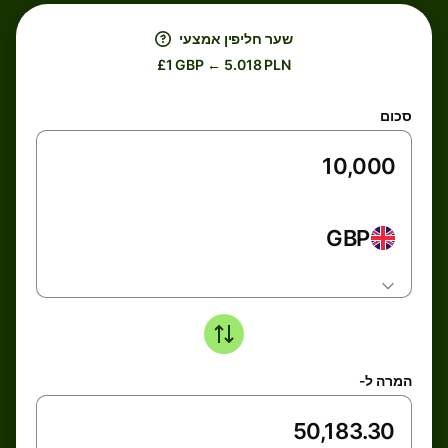
שער חליפין אמצעי
£1 GBP ← 5.018 PLN
סכום
GBP
המרה ל-