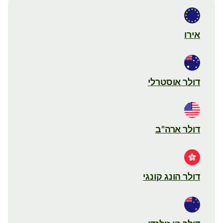
אירו
דולר אוסטרלי
דולר ארה"ב
דולר הונג קונגי