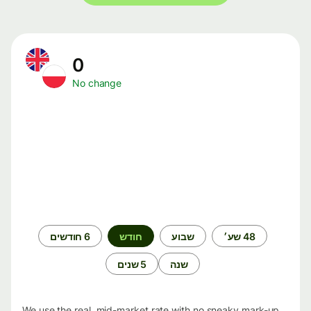
0
No change
תקופת
48 שע׳
שבוע
חודש
6 חודשים
זמן
שנה
5 שנים
We use the real, mid-market rate with no sneaky mark-up