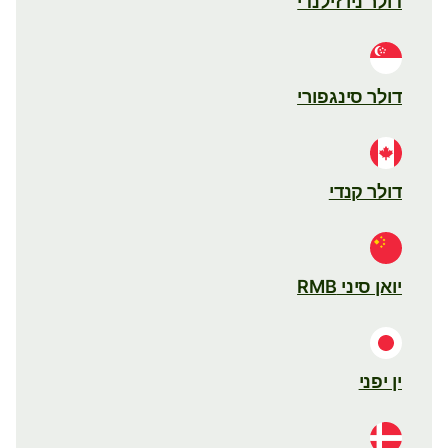
דולר ניו זילנדי
דולר סינגפורי
דולר קנדי
יואן סיני RMB
ין יפני