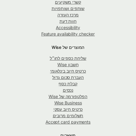
קשרי משקיעים
שותפים ושותפויות
מרכז העזרה
חוות דעת
Accessibility
Feature availability checker
המוצרים של Wise
שליחת כספים לחו״ל
חשבון Wise
כרטיס חיוב בינלאומי
העברת סכום גדול
קבלת כסף
נכסים
הפלטפורמה של Wise
Wise Business
כרטיס חיוב עסקי
תשלומים מרובים
Accept card payments
משאבים