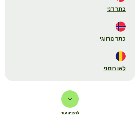
כתר דני
כתר נורווגי
לאו רומני
להציג עוד