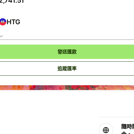
HTG
發送匯款
追蹤匯率
隨時