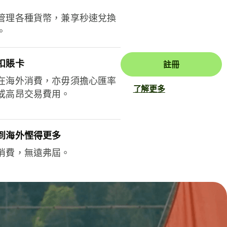
管理各種貨幣，兼享秒速兌換
。
扣賬卡
註冊
在海外消費，亦毋須擔心匯率
了解更多
或高昂交易費用。
到海外慳得更多
消費，無遠弗屆。