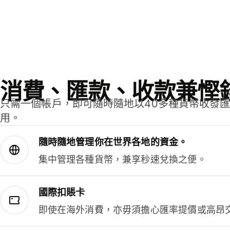
消費、匯款、收款兼慳
只需一個帳戶，即可隨時隨地以40多種貨幣收發
用。
隨時隨地管理你在世界各地的資金。
集中管理各種貨幣，兼享秒速兌換之便。
國際扣賬卡
即使在海外消費，亦毋須擔心匯率提價或高昂