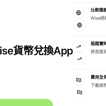
比較匯
Wis
追蹤實
se貨幣兌換App
將首選
費用全
下載過