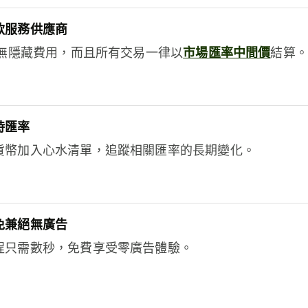
款服務供應商
e絕無隱藏費用，而且所有交易一律以
市場匯率中間價
結算。
時匯率
貨幣加入心水清單，追蹤相關匯率的長期變化。
免兼絕無廣告
程只需數秒，免費享受零廣告體驗。