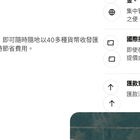
金。
集中
之便
國際
，即可隨時隨地以40多種貨幣收發匯
時節省費用。
即使
提價
匯款
匯款