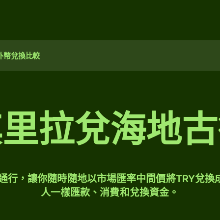
外幣兌換比較
其里拉兌海地古
球通行，讓你隨時隨地以市場匯率中間價將TRY兌換
人一樣匯款、消費和兌換資金。