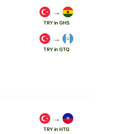
→
TRY in GHS
→
TRY in GTQ
→
TRY in HTG