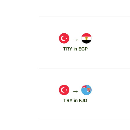
→
TRY in EGP
→
TRY in FJD