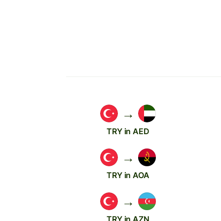
→
TRY in AED
→
TRY in AOA
→
TRY in AZN