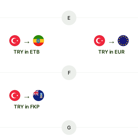
E
→
→
TRY in ETB
TRY in EUR
F
→
TRY in FKP
G