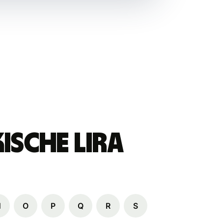
ische Lira
N
O
P
Q
R
S