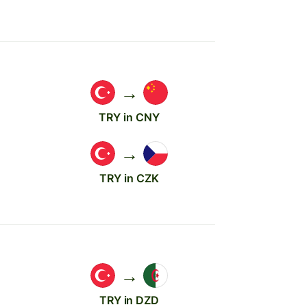
→
TRY in CNY
→
TRY in CZK
→
TRY in DZD