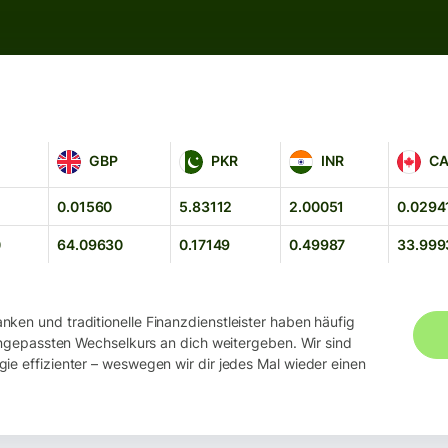
GBP
PKR
INR
CAD
GBP
PKR
INR
C
0.01560
5.83112
2.00051
0.0294
0
64.09630
0.17149
0.49987
33.999
nken und traditionelle Finanzdienstleister haben häufig
angepassten Wechselkurs an dich weitergeben. Wir sind
e effizienter – weswegen wir dir jedes Mal wieder einen