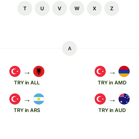
T
U
V
W
X
Z
A
→
→
TRY in ALL
TRY in AMD
→
→
TRY in ARS
TRY in AUD