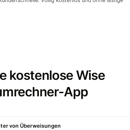
undenschnelle. Völlig kostenlos und ohne lästige
e kostenlose Wise
umrechner-App
eter von Überweisungen