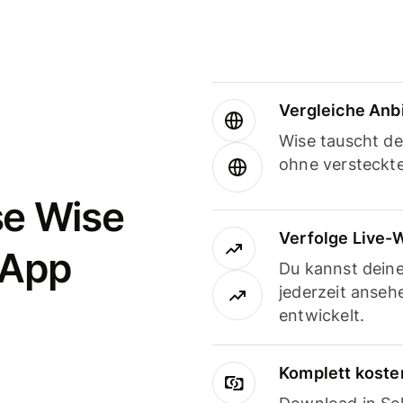
Vergleiche Anb
Wise tauscht d
ohne versteckt
se Wise
Verfolge Live-
-App
Du kannst dein
jederzeit anseh
entwickelt.
Komplett koste