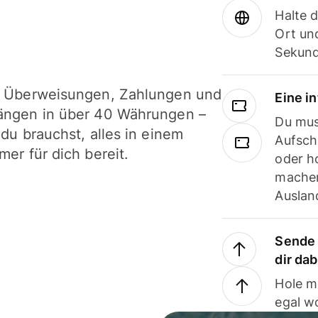
Halte 
Ort und
Sekund
i Überweisungen, Zahlungen und
Eine i
ängen in über 40 Währungen –
Du mus
 du brauchst, alles in einem
Aufsch
mer für dich bereit.
oder h
machen
Ausland
Sende 
dir da
Hole m
egal w