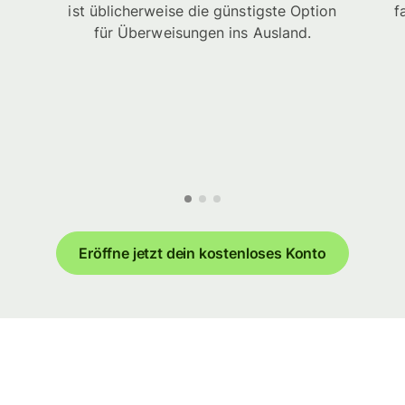
ist üblicherweise die günstigste Option
f
für Überweisungen ins Ausland.
Eröffne jetzt dein kostenloses Konto