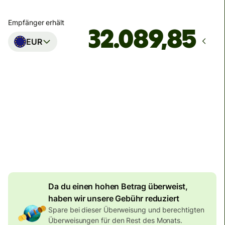
Empfänger erhält
EUR
Zustellung
Heute – in 60 Minuten
Gesamtgebühr
60,13 CHF
Im CHF-Betrag enthalten
9,94 CHF
Volumenrabatt
Da du einen hohen Betrag überweist,
haben wir unsere Gebühr reduziert
Spare bei dieser Überweisung und berechtigten
Überweisungen für den Rest des Monats.