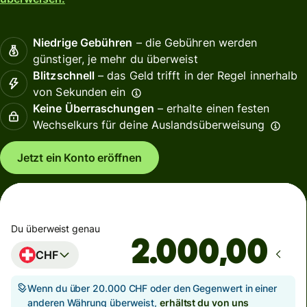
Niedrige Gebühren
– die Gebühren werden
günstiger, je mehr du überweist
Blitzschnell
– das Geld trifft in der Regel innerhalb
von Sekunden ein
Keine Überraschungen
– erhalte einen festen
Wechselkurs für deine Auslandsüberweisung
Jetzt ein Konto eröffnen
Du überweist genau
,00
CHF
Wenn du über 20.000 CHF oder den Gegenwert in einer
anderen Währung überweist,
erhältst du von uns