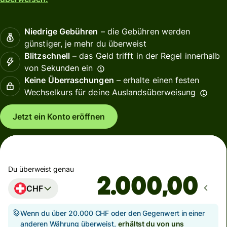
Niedrige Gebühren
– die Gebühren werden
günstiger, je mehr du überweist
Blitzschnell
– das Geld trifft in der Regel innerhalb
von Sekunden ein
Keine Überraschungen
– erhalte einen festen
Wechselkurs für deine Auslandsüberweisung
Jetzt ein Konto eröffnen
Du überweist genau
,00
CHF
Wenn du über 20.000 CHF oder den Gegenwert in einer
anderen Währung überweist,
erhältst du von uns