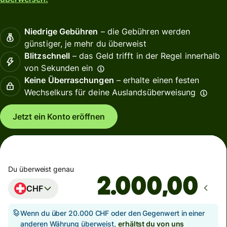
Niedrige Gebühren
– die Gebühren werden
günstiger, je mehr du überweist
Blitzschnell
– das Geld trifft in der Regel innerhalb
von Sekunden ein
Keine Überraschungen
– erhalte einen festen
Wechselkurs für deine Auslandsüberweisung
Jetzt ein Konto eröffnen
Du überweist genau
,00
CHF
Wenn du über 20.000 CHF oder den Gegenwert in einer
anderen Währung überweist,
erhältst du von uns