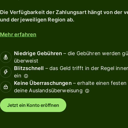
ausgeben und
Debitkarte
Rendi
umtauschen
Erkunden
Die Verfügbarkeit der Zahlungsart hängt von der
kannst.
Sichere
Teamf
und der jeweiligen Region ab.
dir eine
verwa
Erkunden
Rendite
Verkn
Mehr erfahren
Buchh
Gebühren
Niedrige Gebühren
– die Gebühren werden gün
Ressource
überweist
Preisstruktur
Blitzschnell
– das Geld trifft in der Regel in
für
ein
API-
Privatkunden
Keine Überraschungen
– erhalte einen festen
Integrati
entdecke
deine Auslandsüberweisung
Demo
Jetzt ein Konto eröffnen
erkunden
Vertrieb
kontaktie