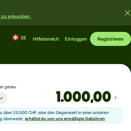
 zu erkunden.
DE
Hilfebereich
Einloggen
Registrieren
st genau
,00
 über 20.000 CHF oder den Gegenwert in einer anderen
g überweist,
erhältst du von uns ermäßigte Gebühren