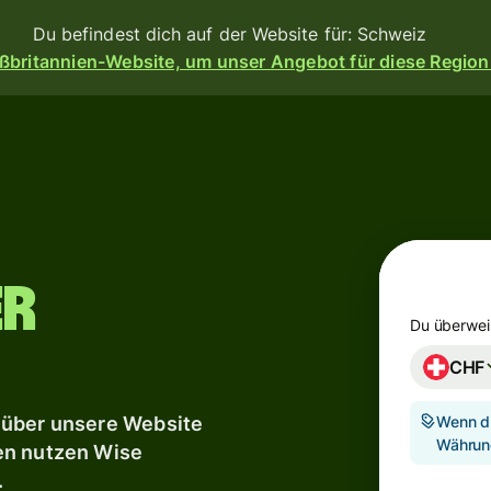
Du befindest dich auf der Website für: Schweiz
ßbritannien-Website, um unser Angebot für diese Region
n
Produkte
Überweisen
eisen
Empfangen
er
Kartenausgabe
angen
orm
Du überwei
Multi-
ess-
CHF
Währungs-
Banken,
Konten
en
d
Wenn du
 über unsere Website
erem
Währun
e dir
en nutzen Wise
eßen.
Industriesektor
.