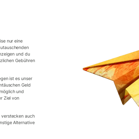
se nur eine
mzutauschenden
anzeigen und du
tzlichen Gebühren
gen ist es unser
Umtäuschen Geld
 möglich und
r Ziel von
d verstecken auch
stige Alternative