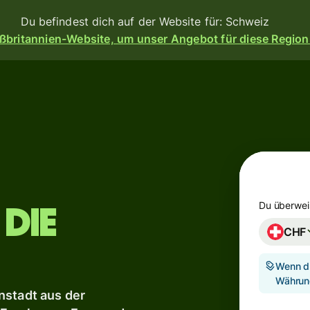
Du befindest dich auf der Website für: Schweiz
ßbritannien-Website, um unser Angebot für diese Region
n
Produkte
Überweisen
eisen
Empfangen
Kartenausgabe
angen
orm
Du überwei
 die
Multi-
ess-
CHF
Währungs-
Banken,
Konten
en
d
Wenn du
erem
Währun
e dir
eßen.
Industriesektor
nstadt aus der