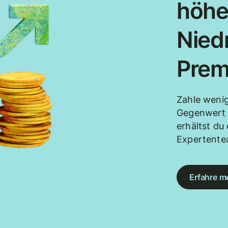
höhe
Nied
Prem
Zahle weni
Gegenwert 
erhältst d
Expertent
Erfahre m