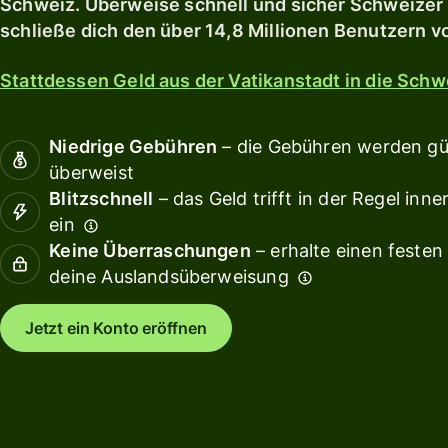
Schweiz. Überweise schnell und sicher Schweizer
ausgeben und
Debitkarte
Rendi
umtauschen
Erkunden
schließe dich den über 14,8 Millionen Benutzern v
kannst.
Sichere
Teamf
dir eine
verwa
Stattdessen Geld aus der Vatikanstadt in die Sch
Erkunden
Rendite
Verkn
Buchh
Niedrige Gebühren
– die Gebühren werden gün
Gebühren
überweist
Blitzschnell
– das Geld trifft in der Regel in
Ressource
ein
Preisstruktur
für
Keine Überraschungen
– erhalte einen festen
API-
Privatkunden
deine Auslandsüberweisung
Integrati
entdecke
Jetzt ein Konto eröffnen
Demo
erkunden
Vertrieb
kontaktie