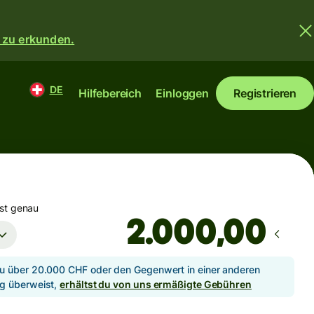
 zu erkunden.
DE
Hilfebereich
Einloggen
Registrieren
st genau
,00
 über 20.000 CHF oder den Gegenwert in einer anderen
g überweist,
erhältst du von uns ermäßigte Gebühren