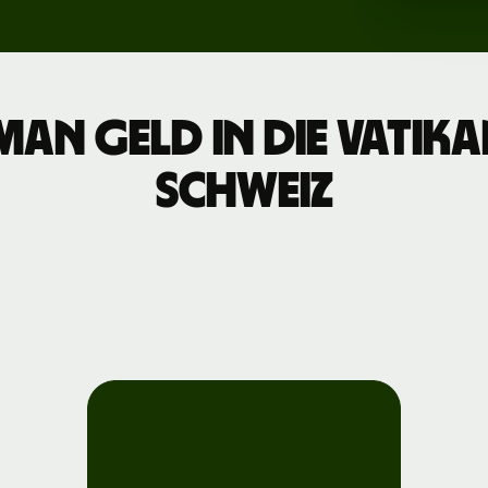
anmelden
Entwickler
man Geld in die Vatik
API-
men
Schweiz
Dokumentation
erkunden