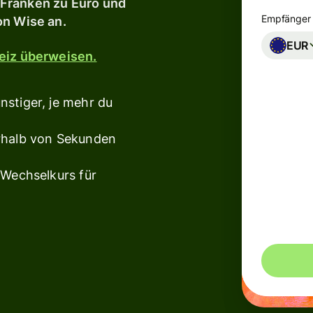
 Franken zu Euro und
te
Empfänger 
on Wise an.
Banken und
inanzen
Finanzinstitute
EUR
lten
weiz überweisen.
Bildungsplattformen
üpfe dein Konto mit
altungsprogrammen
stiger, je mehr du
Marktplätze
Ausgabenverwaltung
nerhalb von Sekunden
n
Reiseplattformen
 Wechselkurs für
Workforce-
onen
Plattformen
Du könntes
n
Veranstaltungen
Für Wise
Connect
ren