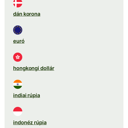
dán korona
euró
hongkongi dollár
indiai rúpia
indonéz rúpia