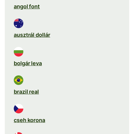
angol font
ausztrál dollár
bolgár leva
brazil real
cseh korona