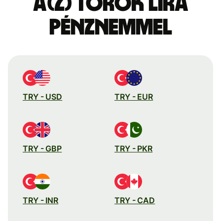
a(z) török líra
pénznemmel
TRY - USD
TRY - EUR
TRY - GBP
TRY - PKR
TRY - INR
TRY - CAD