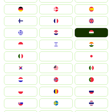
Deutschland
Denmark
España
Suomi
France
United Kingdom
Magyarország
Greece
Hrvatska
Indonesia
Israel
India
Italia
JA
Japan
South Korea
Malay
Mexico
Nederland
Norge
Portugal
Polska
România
Россия
Slovensko
Ruoŧŧa
ไทย