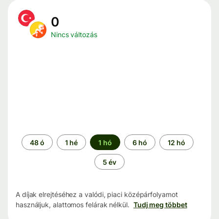
0
Nincs változás
Időszak
48 ó
1 hé
1 hó
6 hó
12 hó
5 év
A díjak elrejtéséhez a valódi, piaci középárfolyamot
használjuk, alattomos felárak nélkül.
Tudj meg többet