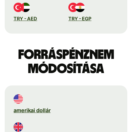
TRY - AED
TRY - EGP
Forráspénznem
módosítása
amerikai dollár