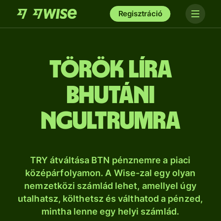
Regisztráció
török líra
bhutáni
ngultrumra
TRY átváltása BTN pénznemre a piaci
középárfolyamon. A Wise-zal egy olyan
nemzetközi számlád lehet, amellyel úgy
utalhatsz, költhetsz és válthatod a pénzed,
mintha lenne egy helyi számlád.