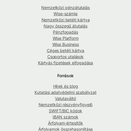
Nemzetközi pénzátutalás
Wise-számla
Nemzetközi betéti kártya
Nagy összegű átutalás
Pénzfogadás
Wise Platform
Wise Business
Céges betéti kártya
Csoportos utalások
Kártyás fizetések elfogadása
Források
Hírek és blog
Kutatási adatvédelmi szabályzat
Valutaváltó
Nemzetközi részvényfigyelő
SWIFT/BIC kódok
IBAN számok
Árfolyam-értesítők
Árfolyamok összehasonlítása