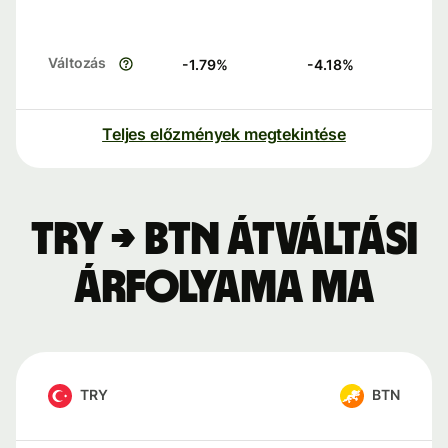
Változás
-1.79
%
-4.18
%
Teljes előzmények megtekintése
TRY → BTN átváltási
árfolyama ma
TRY
BTN