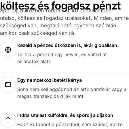
költesz és fogadsz pénzt
Spórolj, miközben több mint 40 pénznemben
utalsz, költesz és fogadsz utalásokat. Minden, amire
szükséged van, megtalálható egyetlen számlán,
amikor csak szükséged van rá.
Kezeld a pénzed útközben is, akár globálisan.
Tartsd a pénzed egy helyen, és váltsd át
pillanatok alatt.
Egy nemzetközi betéti kártya
Soha nem kell aggódnod az árfolyamfelár vagy a
magas tranzakciós díjak miatt.
Indíts utalást külföldre, és spórolj a díjakon
Hozz ki többet a pénzedből, nem számít, merre