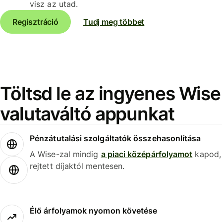
visz az utad.
Regisztráció
Tudj meg többet
Töltsd le az ingyenes Wise
valutaváltó appunkat
Pénzátutalási szolgáltatók összehasonlítása
A Wise-zal mindig
a piaci középárfolyamot
kapod,
rejtett díjaktól mentesen.
Élő árfolyamok nyomon követése