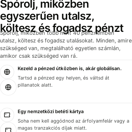
Spórolj, miközben
egyszerűen utalsz,
költesz és fogadsz pénzt
Spórolj, miközben több mint 40 pénznemben
utalsz, költesz és fogadsz utalásokat. Minden, amire
szükséged van, megtalálható egyetlen számlán,
amikor csak szükséged van rá.
Kezeld a pénzed útközben is, akár globálisan.
Tartsd a pénzed egy helyen, és váltsd át
pillanatok alatt.
Egy nemzetközi betéti kártya
Soha nem kell aggódnod az árfolyamfelár vagy a
magas tranzakciós díjak miatt.