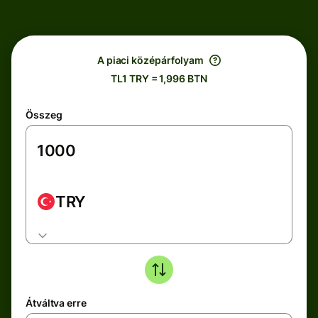
A piaci középárfolyam
TL1 TRY = 1,996 BTN
Összeg
TRY
Átváltva erre