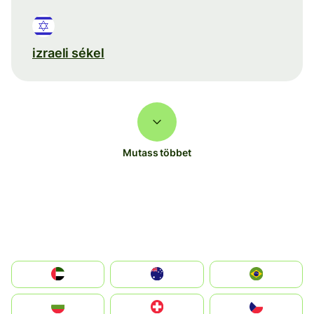
izraeli sékel
Mutass többet
الإمارات العربية المتحدة
Australia
Brazil
България
Switzerland
Czechia