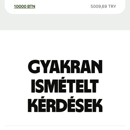
10000
BTN
5009,69
TRY
Gyakran
ismételt
kérdések