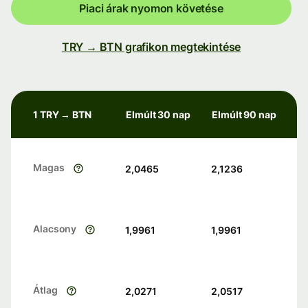
Piaci árak nyomon követése
TRY → BTN grafikon megtekintése
1 TRY → BTN
Elmúlt 30 nap
Elmúlt 90 nap
Magas
2,0465
2,1236
Alacsony
1,9961
1,9961
Átlag
2,0271
2,0517