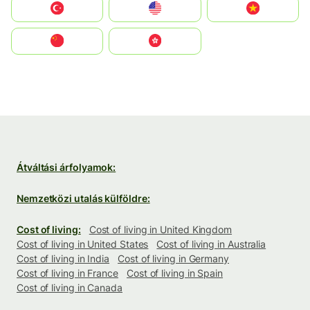
Türkiye
United States
Vietnam
中国
中國香港特別行政區
Átváltási árfolyamok:
Nemzetközi utalás külföldre:
Cost of living:
Cost of living in United Kingdom
Cost of living in United States
Cost of living in Australia
Cost of living in India
Cost of living in Germany
Cost of living in France
Cost of living in Spain
Cost of living in Canada