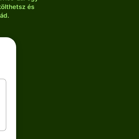
költhetsz és
lád.