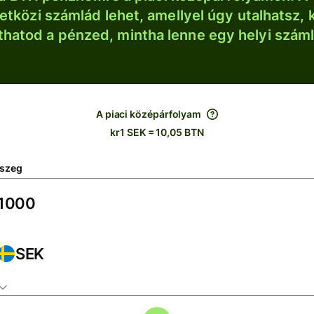
tközi számlád lehet, amellyel úgy utalhatsz, 
thatod a pénzed, mintha lenne egy helyi szám
A piaci középárfolyam
kr1 SEK = 10,05 BTN
szeg
SEK