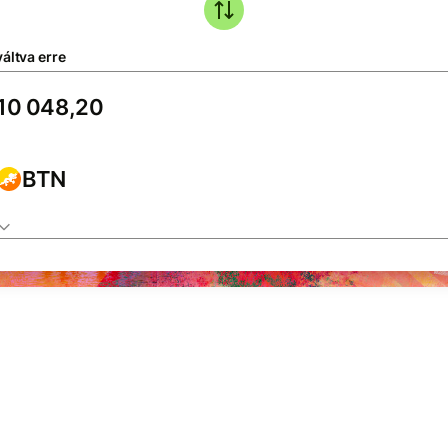
áltva erre
BTN