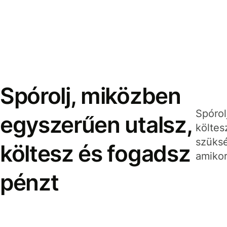
Spórolj, miközben
Spórol
egyszerűen utalsz,
költes
szüksé
költesz és fogadsz
amikor
pénzt