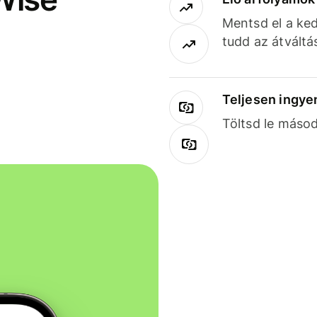
Mentsd el a ked
tudd az átváltá
Teljesen ingye
Töltsd le másod