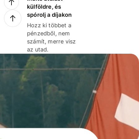
külföldre, és
spórolj a díjakon
Hozz ki többet a
pénzedből, nem
számít, merre visz
az utad.