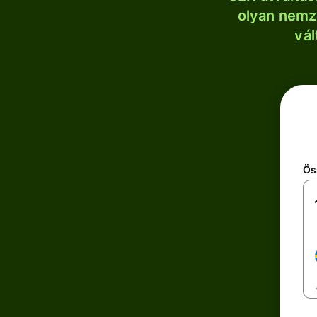
olyan nemze
vál
Ös