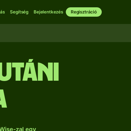
bás
Segítség
Bejelentkezés
Regisztráció
utáni
a
Wise-zal egy