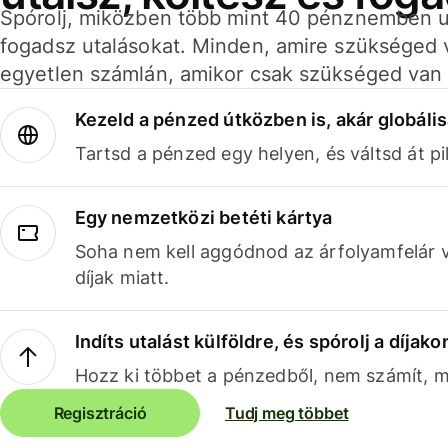
Spórolj, miközben több mint 40 pénznemben ut
fogadsz utalásokat. Minden, amire szükséged 
egyetlen számlán, amikor csak szükséged van 
Kezeld a pénzed útközben is, akár globális
Tartsd a pénzed egy helyen, és váltsd át pil
Egy nemzetközi betéti kártya
Soha nem kell aggódnod az árfolyamfelár 
díjak miatt.
Indíts utalást külföldre, és spórolj a díjako
Hozz ki többet a pénzedből, nem számít, me
Regisztráció
Tudj meg többet