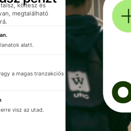
alsz, költesz és
van, megtalálható
rá.
an.
lanatok alatt.
vagy a magas tranzakciós
n
rre visz az utad.