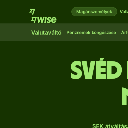
Magánszemélyek
Vál
Valutaváltó
Pénznemek böngészése
Árf
svéd
SEK átváltás