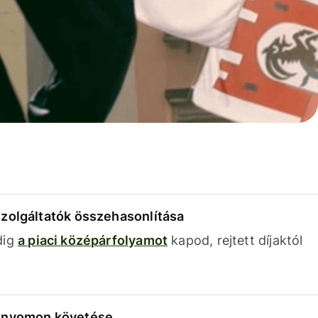
szolgáltatók összehasonlítása
dig
a piaci középárfolyamot
kapod, rejtett díjaktól
k nyomon követése