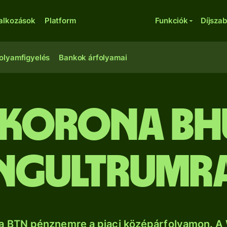
lalkozások
Platform
Funkciók
Díjsza
olyamfigyelés
Bankok árfolyamai
 korona bh
ngultrumr
a BTN pénznemre a piaci középárfolyamon. A 