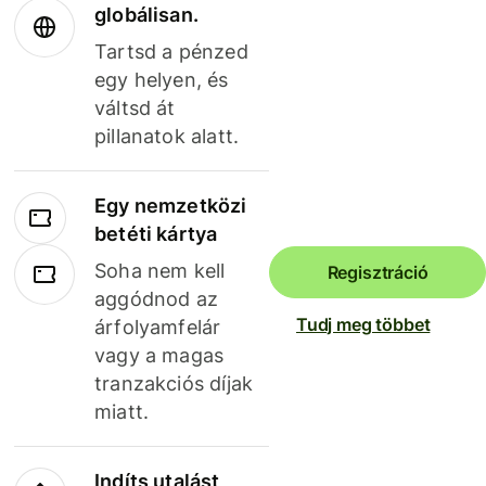
globálisan.
Tartsd a pénzed
egy helyen, és
váltsd át
pillanatok alatt.
Egy nemzetközi
betéti kártya
Soha nem kell
Regisztráció
aggódnod az
Tudj meg többet
árfolyamfelár
vagy a magas
tranzakciós díjak
miatt.
Indíts utalást