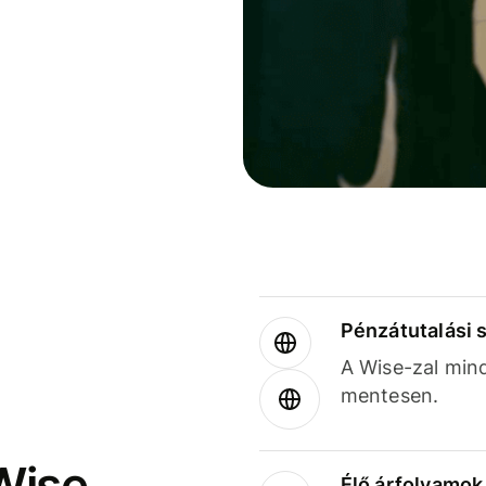
Pénzátutalási 
A Wise-zal min
mentesen.
Wise
Élő árfolyamo