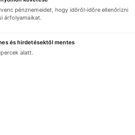
venc pénznemeidet, hogy időről-időre ellenőrizni
si árfolyamaikat.
nes és hirdetésektől mentes
percek alatt.