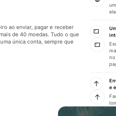
um
el
ro ao enviar, pagar e receber
Um
mais de 40 moedas. Tudo o que
in
 uma única conta, sempre que
Es
ma
no
pa
En
e 
Faç
lo