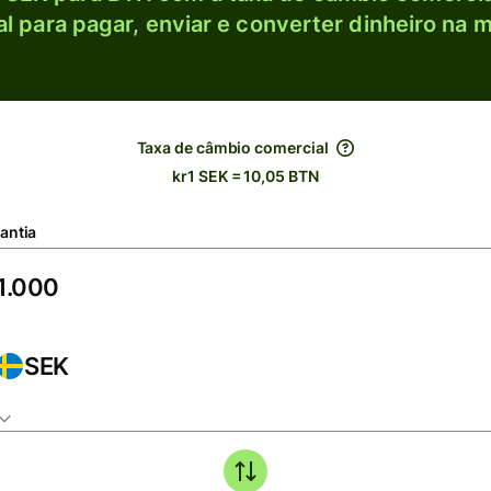
l para pagar, enviar e converter dinheiro na m
Taxa de câmbio comercial
kr1 SEK = 10,05 BTN
antia
SEK