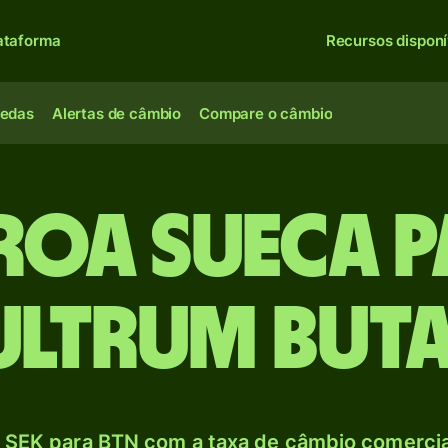
ataforma
Recursos disponí
oedas
Alertas de câmbio
Compare o câmbio
roa sueca p
ltrum but
 SEK para BTN com a taxa de câmbio comercial