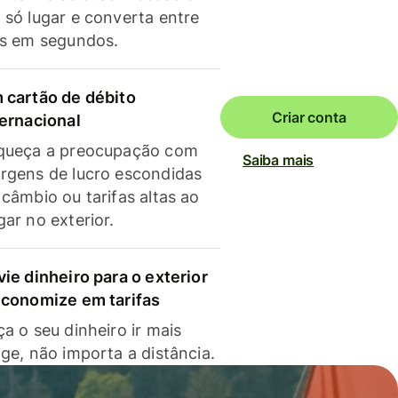
 só lugar e converta entre
as em segundos.
 cartão de débito
Criar conta
ternacional
queça a preocupação com
Saiba mais
rgens de lucro escondidas
 câmbio ou tarifas altas ao
gar no exterior.
vie dinheiro para o exterior
economize em tarifas
a o seu dinheiro ir mais
nge, não importa a distância.