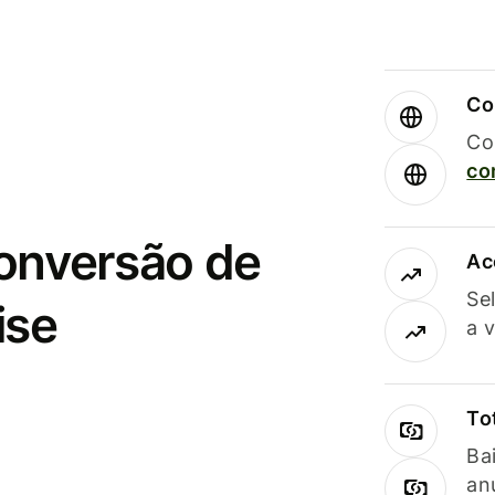
Co
Co
co
conversão de
Ac
Se
ise
a 
To
Ba
an