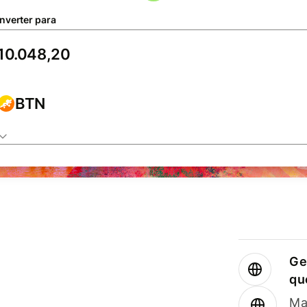
nverter para
BTN
Ge
qu
Ma