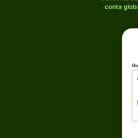
conta globa
Qu