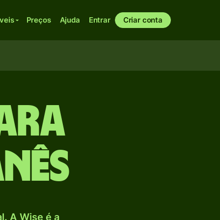
veis
Preços
Ajuda
Entrar
Criar conta
ara
anês
. A Wise é a