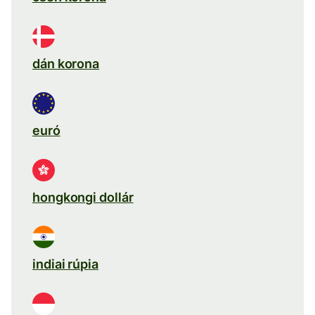
dán korona
euró
hongkongi dollár
indiai rúpia