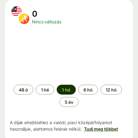
0
Nincs változás
Időszak
48 ó
1 hé
1 hó
6 hó
12 hó
5 év
A díjak elrejtéséhez a valódi, piaci középárfolyamot
használjuk, alattomos felárak nélkül.
Tudj meg többet