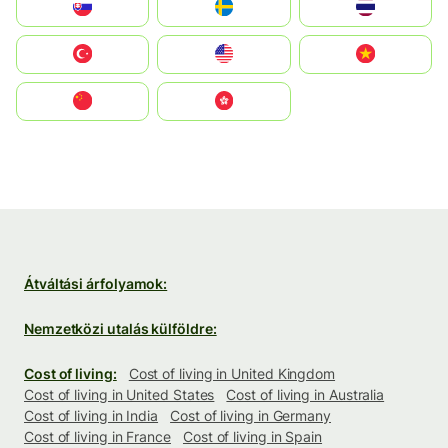
Slovensko
Ruoŧŧa
ไทย
Türkiye
United States
Vietnam
中国
中國香港特別行政區
Átváltási árfolyamok:
Nemzetközi utalás külföldre:
Cost of living:
Cost of living in United Kingdom
Cost of living in United States
Cost of living in Australia
Cost of living in India
Cost of living in Germany
Cost of living in France
Cost of living in Spain