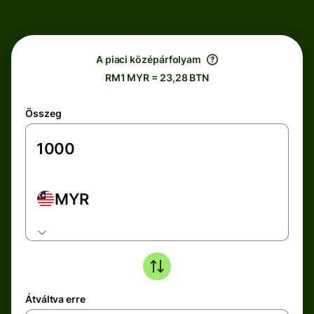
A piaci középárfolyam
RM1 MYR = 23,28 BTN
Összeg
MYR
Átváltva erre