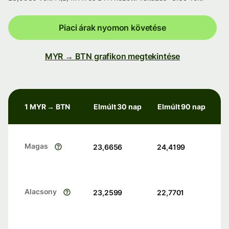
Piaci árak nyomon követése
MYR → BTN grafikon megtekintése
1 MYR → BTN
Elmúlt 30 nap
Elmúlt 90 nap
Magas
23,6656
24,4199
Alacsony
23,2599
22,7701