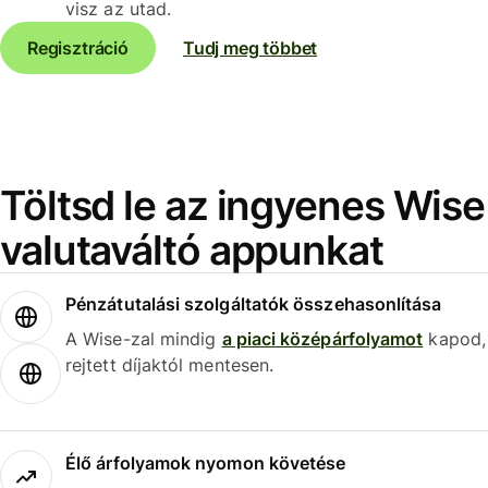
visz az utad.
Regisztráció
Tudj meg többet
Töltsd le az ingyenes Wise
valutaváltó appunkat
Pénzátutalási szolgáltatók összehasonlítása
A Wise-zal mindig
a piaci középárfolyamot
kapod,
rejtett díjaktól mentesen.
Élő árfolyamok nyomon követése