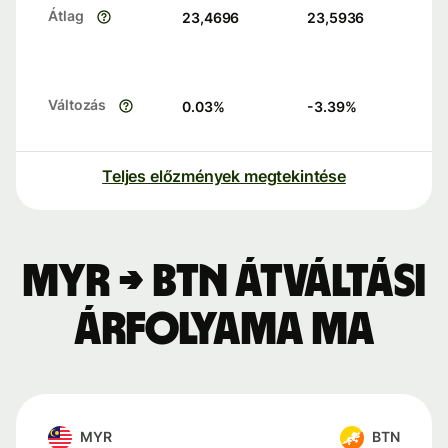
Átlag
23,4696
23,5936
Változás
0.03
%
-3.39
%
Teljes előzmények megtekintése
MYR → BTN átváltási
árfolyama ma
MYR
BTN