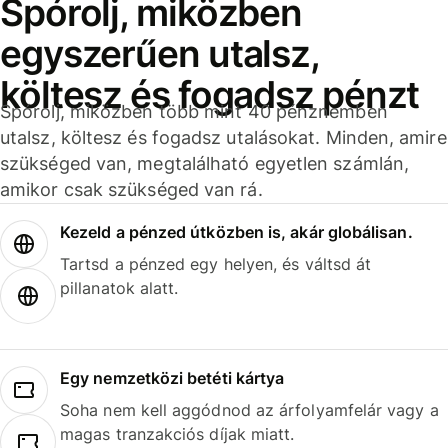
Spórolj, miközben
egyszerűen utalsz,
költesz és fogadsz pénzt
Spórolj, miközben több mint 40 pénznemben
utalsz, költesz és fogadsz utalásokat. Minden, amire
szükséged van, megtalálható egyetlen számlán,
amikor csak szükséged van rá.
Kezeld a pénzed útközben is, akár globálisan.
Tartsd a pénzed egy helyen, és váltsd át
pillanatok alatt.
Egy nemzetközi betéti kártya
Soha nem kell aggódnod az árfolyamfelár vagy a
magas tranzakciós díjak miatt.