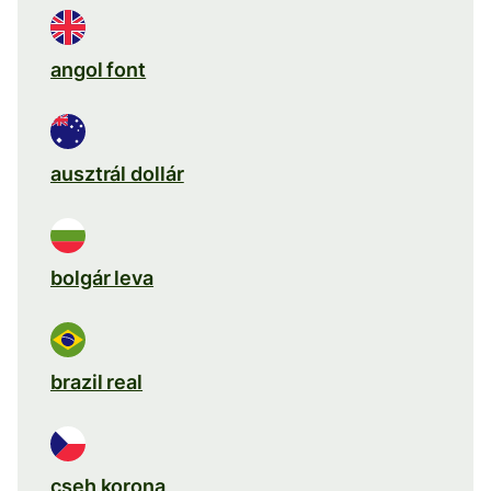
angol font
ausztrál dollár
bolgár leva
brazil real
cseh korona