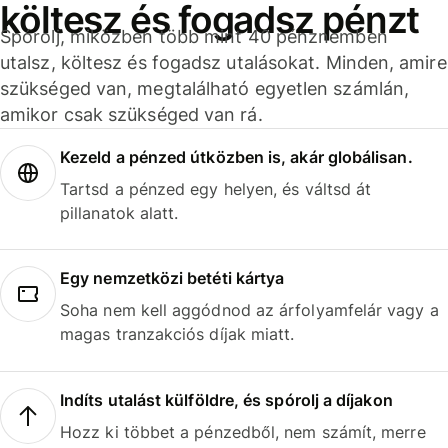
költesz és fogadsz pénzt
Spórolj, miközben több mint 40 pénznemben
utalsz, költesz és fogadsz utalásokat. Minden, amire
szükséged van, megtalálható egyetlen számlán,
amikor csak szükséged van rá.
Kezeld a pénzed útközben is, akár globálisan.
Tartsd a pénzed egy helyen, és váltsd át
pillanatok alatt.
Egy nemzetközi betéti kártya
Soha nem kell aggódnod az árfolyamfelár vagy a
magas tranzakciós díjak miatt.
Indíts utalást külföldre, és spórolj a díjakon
Hozz ki többet a pénzedből, nem számít, merre