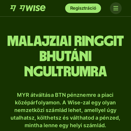
Regisztráció
malajziai ringgit
bhutáni
ngultrumra
MYR átváltása BTN pénznemre a piaci
középárfolyamon. A Wise-zal egy olyan
nemzetközi számlád lehet, amellyel úgy
utalhatsz, költhetsz és válthatod a pénzed,
mintha lenne egy helyi számlád.