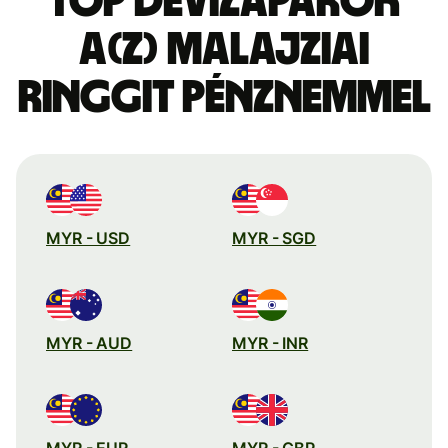
Top devizapárok
a(z) malajziai
ringgit pénznemmel
MYR - USD
MYR - SGD
MYR - AUD
MYR - INR
MYR - EUR
MYR - GBP