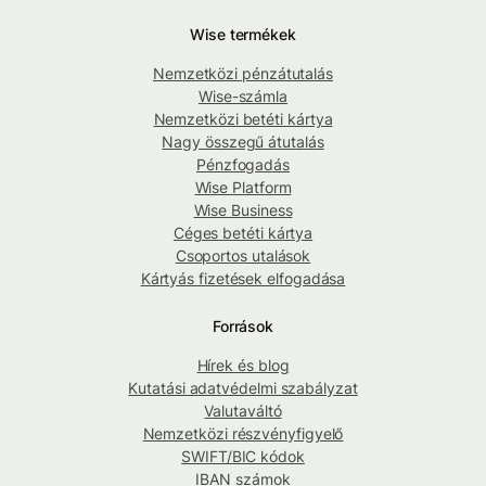
Wise termékek
Nemzetközi pénzátutalás
Wise-számla
Nemzetközi betéti kártya
Nagy összegű átutalás
Pénzfogadás
Wise Platform
Wise Business
Céges betéti kártya
Csoportos utalások
Kártyás fizetések elfogadása
Források
Hírek és blog
Kutatási adatvédelmi szabályzat
Valutaváltó
Nemzetközi részvényfigyelő
SWIFT/BIC kódok
IBAN számok