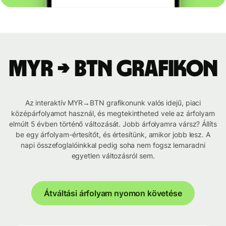
MYR → BTN grafikon
Az interaktív MYR→BTN grafikonunk valós idejű, piaci
középárfolyamot használ, és megtekintheted vele az árfolyam
elmúlt 5 évben történő változását. Jobb árfolyamra vársz? Állíts
be egy árfolyam-értesítőt, és értesítünk, amikor jobb lesz. A
napi összefoglalóinkkal pedig soha nem fogsz lemaradni
egyetlen változásról sem.
Átváltási árfolyam nyomon követése