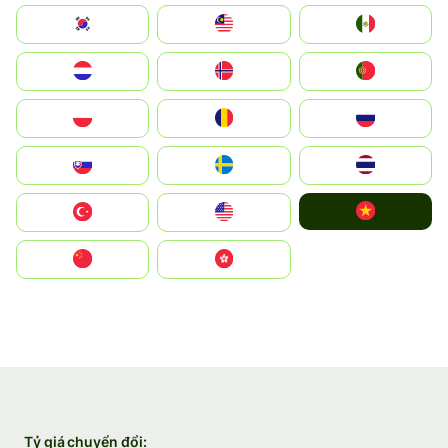
South Korea
Malay
Mexico
Nederland
Norge
Portugal
Polska
România
Россия
Slovensko
Ruoŧŧa
ไทย
Vietnam
Türkiye
United States
中国
中國香港特別行政區
Tỷ giá chuyển đổi: