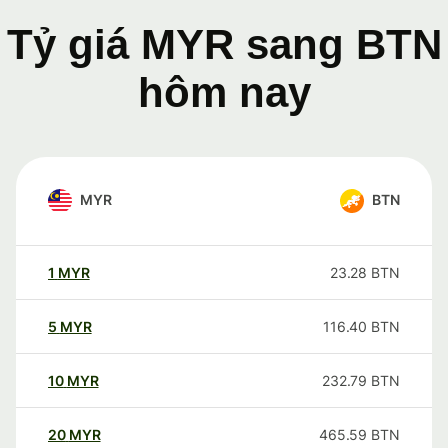
Tỷ giá MYR sang BTN
hôm nay
MYR
BTN
1
MYR
23.28
BTN
5
MYR
116.40
BTN
10
MYR
232.79
BTN
20
MYR
465.59
BTN