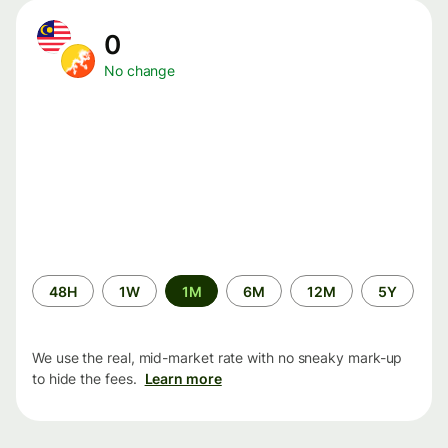
0
No change
Time
48H
1W
1M
6M
12M
5Y
period
We use the real, mid-market rate with no sneaky mark-up
to hide the fees.
Learn more