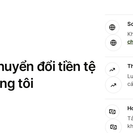
So
Kh
ch
uyển đổi tiền tệ
Th
Lư
ng tôi
cá
Ho
Tả
kh