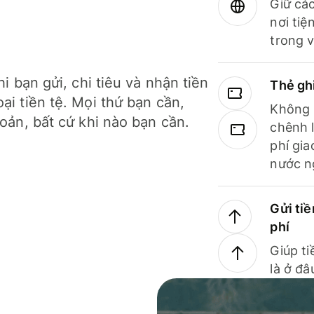
Giữ các
nơi tiệ
trong v
hi bạn gửi, chi tiêu và nhận tiền
Thẻ gh
ại tiền tệ. Mọi thứ bạn cần,
Không b
hoản, bất cứ khi nào bạn cần.
chênh l
phí gia
nước n
Gửi tiề
phí
Giúp ti
là ở đâ