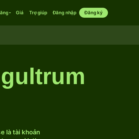
năng
Giá
Trợ giúp
Đăng nhập
Đăng ký
gultrum
 là tài khoản