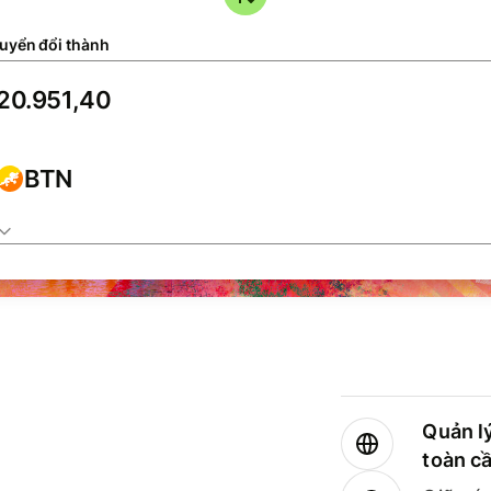
uyển đổi thành
BTN
Quản lý
toàn c