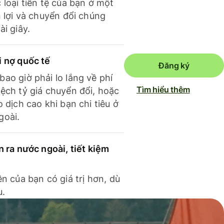
 loại tiền tệ của bạn ở một
n lợi và chuyển đổi chúng
ài giây.
i nợ quốc tế
Đăng ký
ao giờ phải lo lắng về phí
Tìm hiểu thêm
ệch tỷ giá chuyển đổi, hoặc
o dịch cao khi bạn chi tiêu ở
goài.
n ra nước ngoài, tiết kiệm
ền của bạn có giá trị hơn, dù
u.