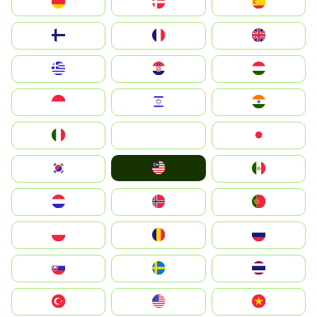
Deutschland
Denmark
España
Suomi
France
United Kingdom
Greece
Hrvatska
Magyarország
Indonesia
Israel
India
Italia
JA
Japan
Malay
South Korea
Mexico
Nederland
Norge
Portugal
Polska
România
Россия
Slovensko
Ruoŧŧa
ไทย
Türkiye
United States
Vietnam