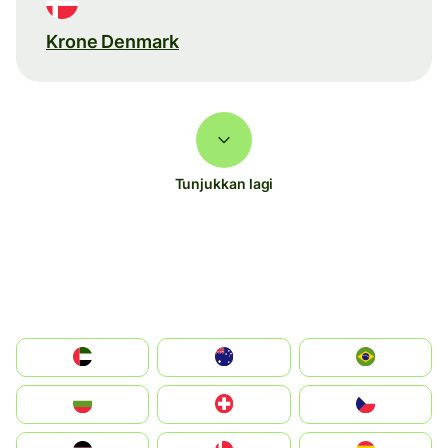
Krone Denmark
Tunjukkan lagi
الإمارات العربية المتحدة
Australia
Brazil
България
Switzerland
Czechia