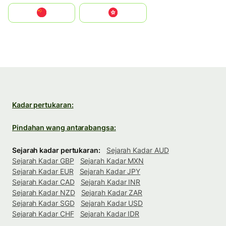
中国
中國香港特別行政區
Kadar pertukaran:
Pindahan wang antarabangsa:
Sejarah kadar pertukaran:
Sejarah Kadar AUD
Sejarah Kadar GBP
Sejarah Kadar MXN
Sejarah Kadar EUR
Sejarah Kadar JPY
Sejarah Kadar CAD
Sejarah Kadar INR
Sejarah Kadar NZD
Sejarah Kadar ZAR
Sejarah Kadar SGD
Sejarah Kadar USD
Sejarah Kadar CHF
Sejarah Kadar IDR