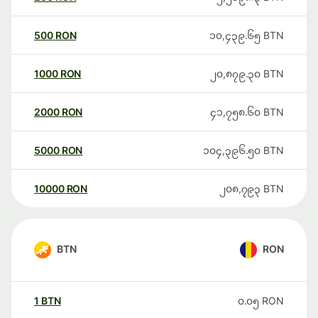
500
RON
၁၀,၄၃၉.၆၅
BTN
1000
RON
၂၀,၈၇၉.၃၀
BTN
2000
RON
၄၁,၇၅၈.၆၀
BTN
5000
RON
၁၀၄,၃၉၆.၅၀
BTN
10000
RON
၂၀၈,၇၉၃
BTN
BTN
RON
1
BTN
၀.၀၅
RON