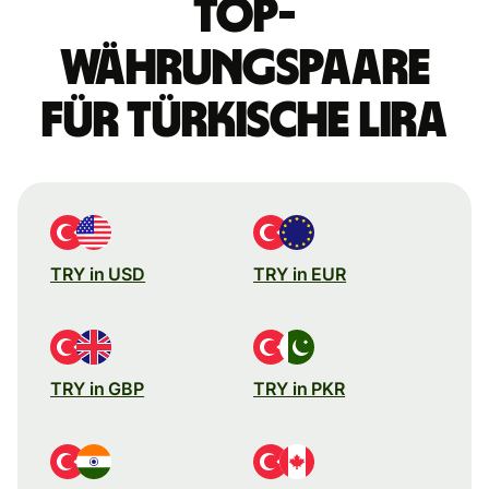
Top-
Währungspaare
für türkische Lira
TRY in USD
TRY in EUR
TRY in GBP
TRY in PKR