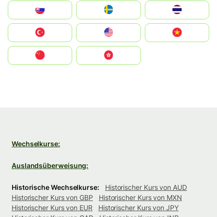
Slovensko
Ruoŧŧa
ไทย
Türkiye
United States
Vietnam
中国
中國香港特別行政區
Wechselkurse:
Auslandsüberweisung:
Historische Wechselkurse:
Historischer Kurs von AUD
Historischer Kurs von GBP
Historischer Kurs von MXN
Historischer Kurs von EUR
Historischer Kurs von JPY