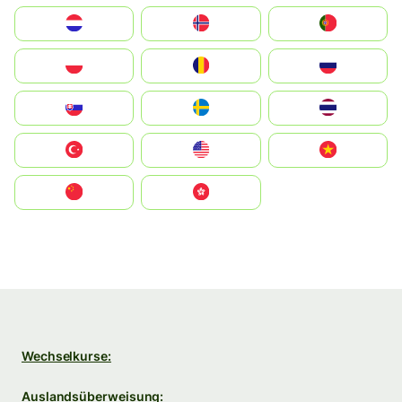
Nederland
Norge
Portugal
Polska
România
Россия
Slovensko
Ruoŧŧa
ไทย
Türkiye
United States
Vietnam
中国
中國香港特別行政區
Wechselkurse:
Auslandsüberweisung: