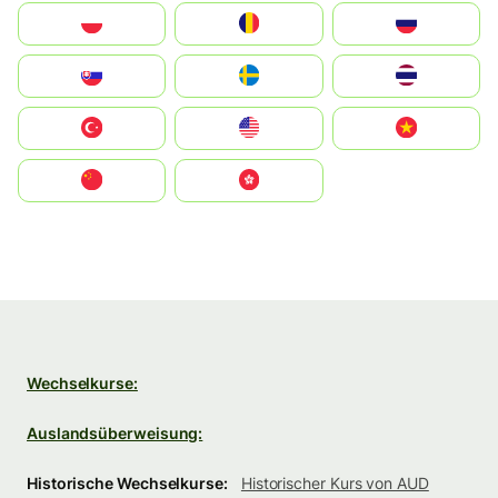
Polska
România
Россия
Slovensko
Ruoŧŧa
ไทย
Türkiye
United States
Vietnam
中国
中國香港特別行政區
Wechselkurse:
Auslandsüberweisung:
Historische Wechselkurse:
Historischer Kurs von AUD