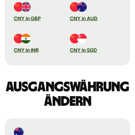
CNY in GBP
CNY in AUD
CNY in INR
CNY in SGD
Ausgangswährung
ändern