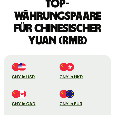
Top-
Währungspaare
für chinesischer
Yuan (RMB)
CNY in USD
CNY in HKD
CNY in CAD
CNY in EUR