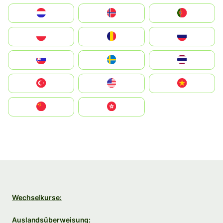
Nederland
Norge
Portugal
Polska
România
Россия
Slovensko
Ruoŧŧa
ไทย
Türkiye
United States
Vietnam
中国
中國香港特別行政區
Wechselkurse:
Auslandsüberweisung: