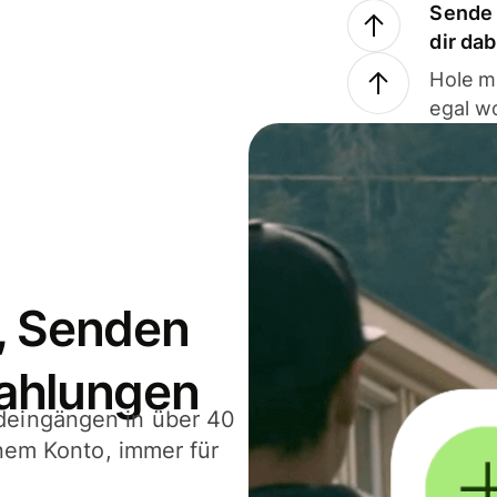
Sende 
dir da
Hole m
egal w
, Senden
ahlungen
deingängen in über 40
inem Konto, immer für