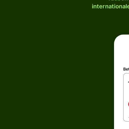
internationa
Be