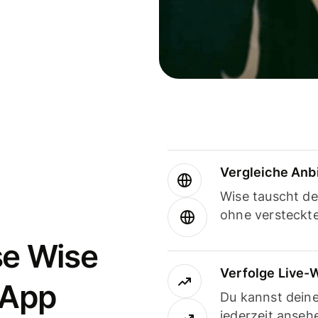
Vergleiche Anb
Wise tauscht d
ohne versteckt
se Wise
Verfolge Live-
-App
Du kannst dein
jederzeit anseh