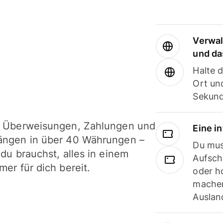
Verwal
und da
Halte 
Ort und
Sekund
i Überweisungen, Zahlungen und
Eine i
ängen in über 40 Währungen –
Du mus
 du brauchst, alles in einem
Aufsch
mer für dich bereit.
oder h
machen
Ausland