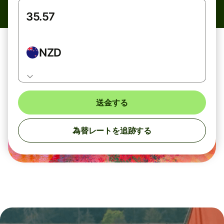
NZD
送金する
為替レートを追跡する