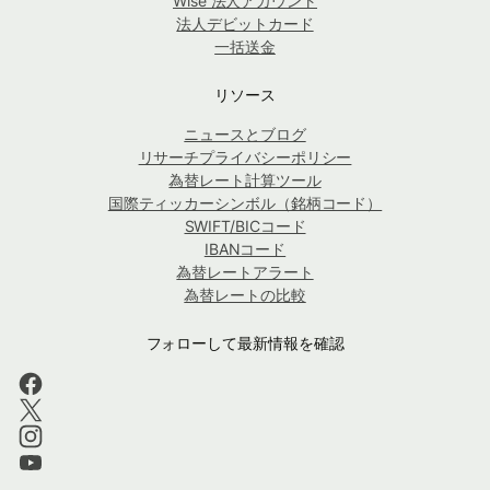
Wise 法人アカウント
法人デビットカード
一括送金
リソース
ニュースとブログ
リサーチプライバシーポリシー
為替レート計算ツール
国際ティッカーシンボル（銘柄コード）
SWIFT/BICコード
IBANコード
為替レートアラート
為替レートの比較
フォローして最新情報を確認