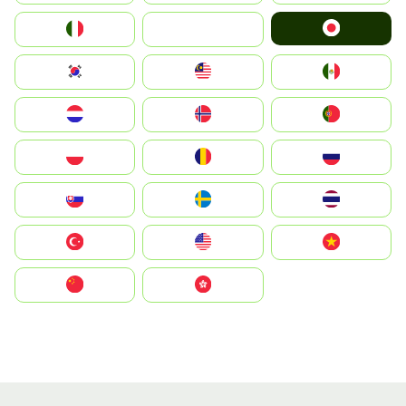
Japan
Italia
JA
South Korea
Malay
Mexico
Nederland
Norge
Portugal
Polska
România
Россия
Slovensko
Ruoŧŧa
ไทย
Türkiye
United States
Vietnam
中国
中國香港特別行政區