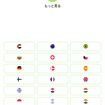
もっと見る
الإمارات العربية المتحدة
Australia
Brazil
България
Switzerland
Czechia
Deutschland
Denmark
España
Suomi
France
United Kingdom
Greece
Hrvatska
Magyarország
Indonesia
Israel
India