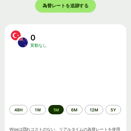
為替レートを追跡する
0
変動なし
期
48H
1W
1M
6M
12M
5Y
間
Wiseは隠れコストのない、リアルタイムの為替レートを使用