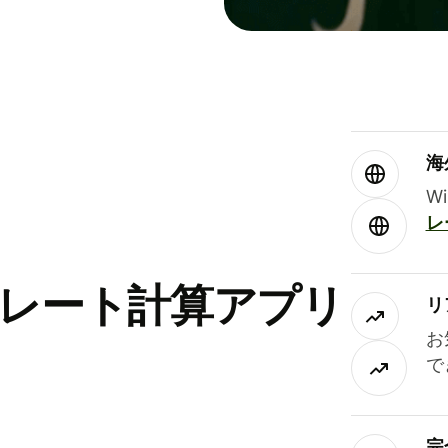
海
W
レ
替レート計算アプリ
リ
お
で
完