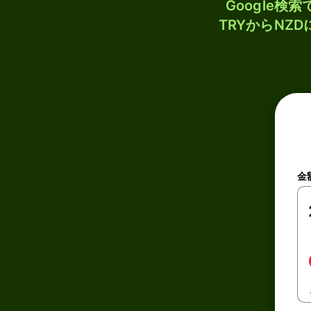
Google
TRYからNZ
金