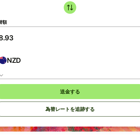
替額
NZD
送金する
為替レートを追跡する