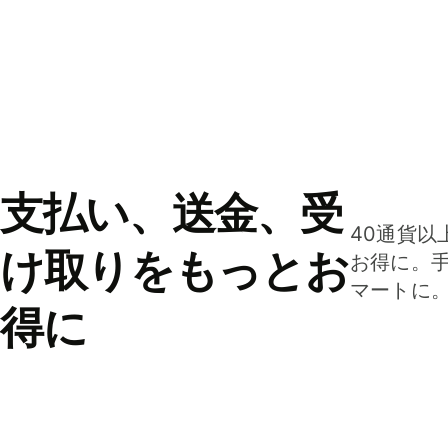
支払い、送金、受
40通貨以
け取りをもっとお
お得に。
マートに
得に