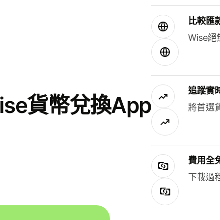
比較匯
Wis
追蹤實
se貨幣兌換App
將首選
費用全
下載過