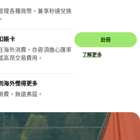
管理各種貨幣，兼享秒速兌換
。
扣賬卡
註冊
在海外消費，亦毋須擔心匯率
了解更多
或高昂交易費用。
到海外慳得更多
消費，無遠弗屆。