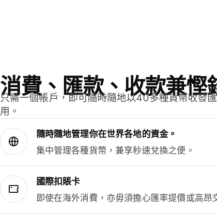
消費、匯款、收款兼慳
只需一個帳戶，即可隨時隨地以40多種貨幣收發
用。
隨時隨地管理你在世界各地的資金。
集中管理各種貨幣，兼享秒速兌換之便。
國際扣賬卡
即使在海外消費，亦毋須擔心匯率提價或高昂