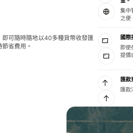
金。
集中
之便
國際
，即可隨時隨地以40多種貨幣收發匯
時節省費用。
即使
提價
匯款
匯款