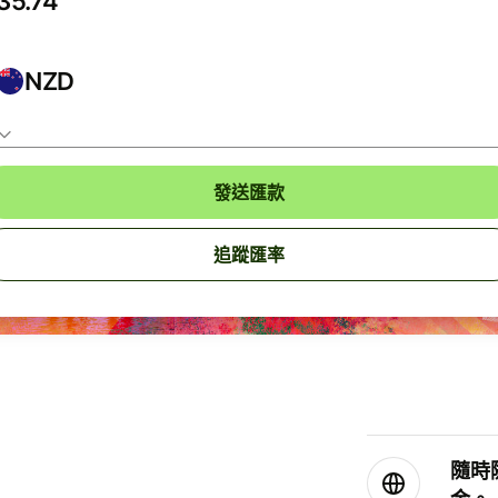
NZD
發送匯款
追蹤匯率
隨時