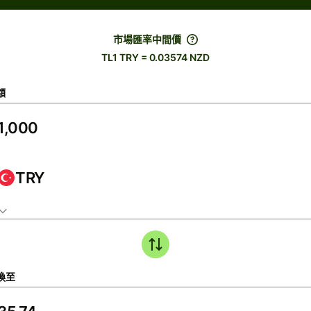
市場匯率中間價
TL1 TRY = 0.03574 NZD
額
TRY
換至