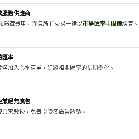
款服務供應商
e絕無隱藏費用，而且所有交易一律以
市場匯率中間價
結算。
時匯率
貨幣加入心水清單，追蹤相關匯率的長期變化。
免兼絕無廣告
程只需數秒，免費享受零廣告體驗。