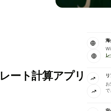
海
W
レ
替レート計算アプリ
リ
お
で
完