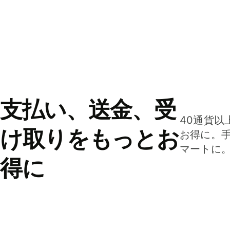
支払い、送金、受
40通貨以
け取りをもっとお
お得に。
マートに
得に