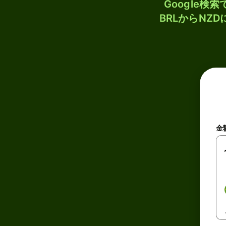
Google
BRLからNZ
金