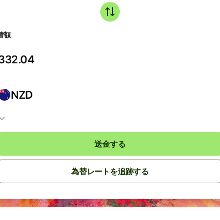
替額
NZD
送金する
為替レートを追跡する